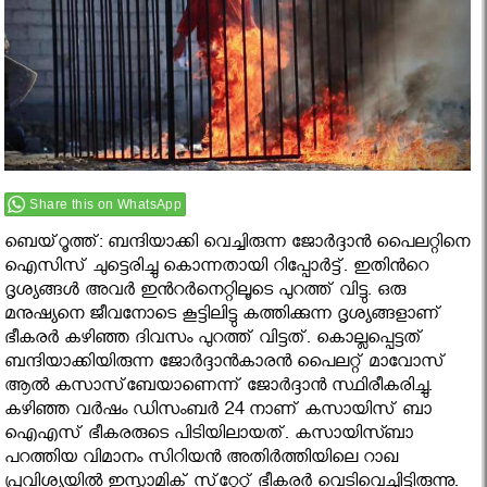
Share this on WhatsApp
ബെയ്‌റൂത്ത്: ബന്ദിയാക്കി വെച്ചിരുന്ന ജോർദ്ദാൻ പൈലറ്റിനെ
ഐസിസ് ചുട്ടെരിച്ചു കൊന്നതായി റിപ്പോർട്ട്. ഇതിൻറെ
ദൃശ്യങ്ങൾ അവർ ഇൻറർനെറ്റിലൂടെ പുറത്ത് വിട്ടു. ഒരു
മനുഷ്യനെ ജീവനോടെ കൂട്ടിലിട്ടു കത്തിക്കുന്ന ദൃശ്യങ്ങളാണ്
ഭീകരർ കഴിഞ്ഞ ദിവസം പുറത്ത് വിട്ടത്. കൊല്ലപ്പെട്ടത്
ബന്ദിയാക്കിയിരുന്ന ജോര്‍ദ്ദാന്‍കാരന്‍ പൈലറ്റ് മാവോസ്
ആല്‍ കസാസ്‌ബേയാണെന്ന് ജോര്‍ദ്ദാന്‍ സ്ഥിരീകരിച്ചു.
കഴിഞ്ഞ വര്‍ഷം ഡിസംബര്‍ 24 നാണ് കസായിസ് ബാ
ഐഎസ് ഭീകരരുടെ പിടിയിലായത്. കസായിസ്ബാ
പറത്തിയ വിമാനം സിറിയന്‍ അതിര്‍ത്തിയിലെ റാഖ
പ്രവിശ്യയില്‍ ഇസ്ലാമിക് സ്‌റ്റേറ്റ് ഭീകരര്‍ വെടിവെച്ചിട്ടിരുന്നു.