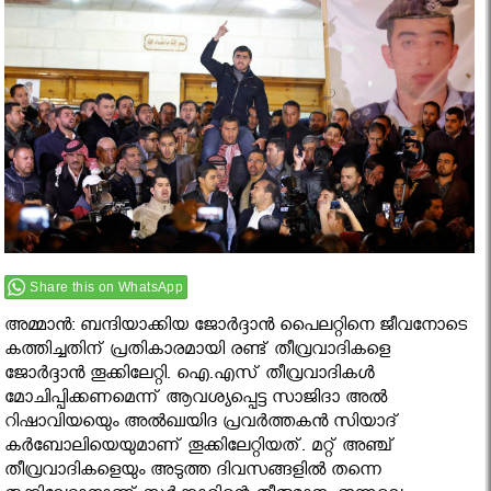
Share this on WhatsApp
അമ്മാൻ: ബന്ദിയാക്കിയ ജോർദ്ദാൻ പൈലറ്റിനെ ജീവനോടെ
കത്തിച്ചതിന് പ്രതികാരമായി രണ്ട് തീവ്രവാദികളെ
ജോർദ്ദാൻ തൂക്കിലേറ്റി. ഐ.എസ് തീവ്രവാദികൾ
മോചിപ്പിക്കണമെന്ന് ആവശ്യപ്പെട്ട സാജിദാ അൽ
റിഷാവിയയെും അൽഖ്വയിദ പ്രവർത്തകൻ സിയാദ്
കർബോലിയെയുമാണ് തൂക്കിലേറ്റിയത്. മറ്റ് അഞ്ച്
തീവ്രവാദികളെയും അടുത്ത ദിവസങ്ങളിൽ തന്നെ