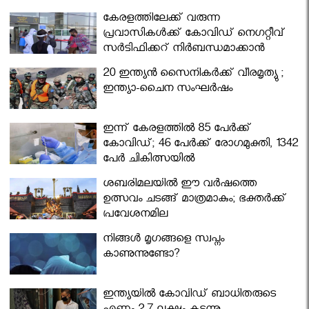
കേരളത്തിലേക്ക് വരുന്ന
പ്രവാസികള്‍ക്ക് കോവിഡ് നെഗറ്റീവ്
സര്‍ട്ടിഫിക്കറ്റ് നിർബന്ധമാക്കാൻ
മന്ത്രിസഭ
20 ഇന്ത്യൻ സൈനികർക്ക് വീരമൃത്യു ;
ഇന്ത്യാ-ചൈന സംഘർഷം
ഇന്ന് കേരളത്തിൽ 85 പേർക്ക്
കോവിഡ്; 46 പേർക്ക് രോഗമുക്തി, 1342
പേർ ചികിത്സയിൽ
ശബരിമലയില്‍ ഈ വർഷത്തെ
ഉത്സവം ചടങ്ങ് മാത്രമാകും; ഭക്തർക്ക്
പ്രവേശനമില്ല
നിങ്ങള്‍ മൃഗങ്ങളെ സ്വപ്നം
കാണുന്നുണ്ടോ?
ഇന്ത്യയിൽ കോവിഡ് ബാധിതരുടെ