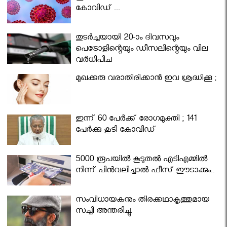
കോവിഡ് ...
തുടർച്ചയായി 20-ാം ദിവസവും
പെട്രോളിന്റെയും ഡീസലിന്റെയും വില
വര്‍ധിപ്പിച്ചു
മുഖക്കുരു വരാതിരിക്കാന്‍ ഇവ ശ്രദ്ധിക്കൂ ;
ഇന്ന് 60 പേർക്ക് രോഗമുക്തി ; 141
പേര്‍ക്കു കൂടി കോവിഡ്
5000 രൂപയിൽ കൂടുതൽ എടിഎമ്മിൽ
നിന്ന് പിൻവലിച്ചാൽ ഫീസ് ഈടാക്കും..
സംവിധായകനും തിരക്കഥാകൃത്തുമായ
സച്ചി അന്തരിച്ചു.