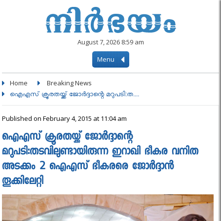
August 7, 2026 8:59 am
Menu
Home
Breaking News
ഐഎസ് ക്രൂരതയ്ക്ക് ജോര്‍ദ്ദാന്റെ മറുപടി:ത....
Published on February 4, 2015 at 11:04 am
ഐഎസ് ക്രൂരതയ്ക്ക് ജോര്‍ദ്ദാന്റെ
മറുപടി:തടവിലുണ്ടായിരുന്ന ഇറാഖി ഭീകര വനിത
അടക്കം 2 ഐഎസ് ഭീകരരെ ജോർദ്ദാൻ
തൂക്കിലേറ്റി