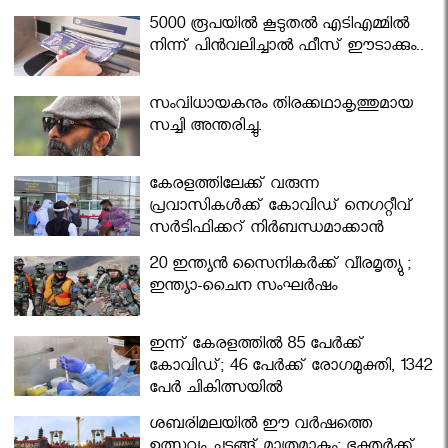
5000 രൂപയിൽ കൂടുതൽ എടിഎമ്മിൽ
നിന്ന് പിൻവലിച്ചാൽ ഫീസ് ഈടാക്കും..
സംവിധായകനും തിരക്കഥാകൃത്തുമായ
സച്ചി അന്തരിച്ചു.
കേരളത്തിലേക്ക് വരുന്ന
പ്രവാസികള്‍ക്ക് കോവിഡ് നെഗറ്റീവ്
സര്‍ട്ടിഫിക്കറ്റ് നിർബന്ധമാക്കാൻ
മന്ത്രിസഭ
20 ഇന്ത്യൻ സൈനികർക്ക് വീരമൃത്യു ;
ഇന്ത്യാ-ചൈന സംഘർഷം
ഇന്ന് കേരളത്തിൽ 85 പേർക്ക്
കോവിഡ്; 46 പേർക്ക് രോഗമുക്തി, 1342
പേർ ചികിത്സയിൽ
ശബരിമലയില്‍ ഈ വർഷത്തെ