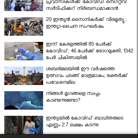
പ്രവാസികള്‍ക്ക് കോവിഡ് നെഗറ്റീവ്
സര്‍ട്ടിഫിക്കറ്റ് നിർബന്ധമാക്കാൻ
മന്ത്രിസഭ
20 ഇന്ത്യൻ സൈനികർക്ക് വീരമൃത്യു ;
ഇന്ത്യാ-ചൈന സംഘർഷം
ഇന്ന് കേരളത്തിൽ 85 പേർക്ക്
കോവിഡ്; 46 പേർക്ക് രോഗമുക്തി, 1342
പേർ ചികിത്സയിൽ
ശബരിമലയില്‍ ഈ വർഷത്തെ
ഉത്സവം ചടങ്ങ് മാത്രമാകും; ഭക്തർക്ക്
പ്രവേശനമില്ല
നിങ്ങള്‍ മൃഗങ്ങളെ സ്വപ്നം
കാണുന്നുണ്ടോ?
ഇന്ത്യയിൽ കോവിഡ് ബാധിതരുടെ
എണ്ണം 2.7 ലക്ഷം കടന്നു