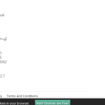
ന്‍
ച്ചി
5
6
1342
്
2.7
cy
Terms and Conditions
okies in your browser.
Nah! Cookies are fine!