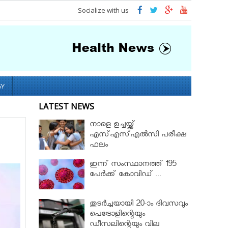
Socialize with us
GY
LATEST NEWS
നാളെ ഉച്ചയ്ക്ക്
എസ്എസ്എല്‍സി പരീക്ഷ
ഫലം
ഇന്ന് സംസ്ഥാനത്ത് 195
പേര്‍ക്ക് കോവിഡ് ...
തുടർച്ചയായി 20-ാം ദിവസവും
പെട്രോളിന്റെയും
ഡീസലിന്റെയും വില