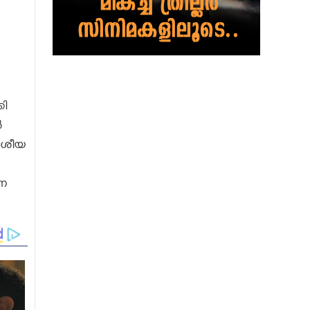
കി
‍
േശീയ
്ന