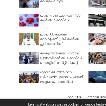
വെള്ളം കുടിക്കൂ...
ഇന്ന് സംസ്ഥാനത്ത് 195
പേര്‍ക്ക് കോവിഡ് ...
ഇന്ന് 60 പേർക്ക്
രോഗമുക്തി ; 141 പേര്‍ക്കു
കൂടി കോവിഡ്
കേരളത്തിലേക്ക് വരുന്ന
പ്രവാസികള്‍ക്ക് കോവിഡ്
നെഗറ്റീവ് സര്‍ട്ടിഫിക്കറ്റ്
നിർബന്ധമാക്കാൻ
മന്ത്രിസഭ
ശബരിമലയില്‍ ഈ
വർഷത്തെ ഉത്സവം ചടങ്ങ്
മാത്രമാകും; ഭക്തർക്ക്
പ്രവേശനമില്ല
About Us
Career @ Nir
Like most websites we use cookies for various featur