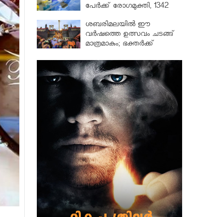
പേർക്ക് രോഗമുക്തി, 1342
പേർ ചികിത്സയിൽ
ശബരിമലയില്‍ ഈ
വർഷത്തെ ഉത്സവം ചടങ്ങ്
മാത്രമാകും; ഭക്തർക്ക്
പ്രവേശനമില്ല