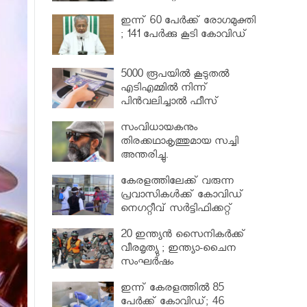
വര്‍ധിപ്പിച്ചു
ഇന്ന് 60 പേർക്ക് രോഗമുക്തി
; 141 പേര്‍ക്കു കൂടി കോവിഡ്
5000 രൂപയിൽ കൂടുതൽ
എടിഎമ്മിൽ നിന്ന്
പിൻവലിച്ചാൽ ഫീസ്
ഈടാക്കും..
സംവിധായകനും
തിരക്കഥാകൃത്തുമായ സച്ചി
അന്തരിച്ചു.
കേരളത്തിലേക്ക് വരുന്ന
പ്രവാസികള്‍ക്ക് കോവിഡ്
നെഗറ്റീവ് സര്‍ട്ടിഫിക്കറ്റ്
നിർബന്ധമാക്കാൻ മന്ത്രിസഭ
20 ഇന്ത്യൻ സൈനികർക്ക്
വീരമൃത്യു ; ഇന്ത്യാ-ചൈന
സംഘർഷം
ഇന്ന് കേരളത്തിൽ 85
പേർക്ക് കോവിഡ്; 46