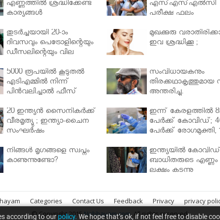
എണ്ണത്തിൽ ശ്രദ്ധിക്കേണ്ട
എസ്എസ്എല്‍സി
കാര്യങ്ങൾ
പരീക്ഷ ഫലം
തുടർച്ചയായി 20-ാം
മുഖക്കുരു വരാതിരിക്കാ
ദിവസവും പെട്രോളിന്റെയും
ഇവ ശ്രദ്ധിക്കൂ ;
ഡീസലിന്റെയും വില
വര്‍ധിപ്പിച്ചു
5000 രൂപയിൽ കൂടുതൽ
സംവിധായകനും
എടിഎമ്മിൽ നിന്ന്
തിരക്കഥാകൃത്തുമായ സ
പിൻവലിച്ചാൽ ഫീസ്
അന്തരിച്ചു.
ഈടാക്കും..
20 ഇന്ത്യൻ സൈനികർക്ക്
ഇന്ന് കേരളത്തിൽ 8
വീരമൃത്യു ; ഇന്ത്യാ-ചൈന
പേർക്ക് കോവിഡ്; 4
സംഘർഷം
പേർക്ക് രോഗമുക്തി, 
പേർ ചികിത്സയിൽ
നിങ്ങള്‍ മൃഗങ്ങളെ സ്വപ്നം
ഇന്ത്യയിൽ കോവിഡ
കാണുന്നുണ്ടോ?
ബാധിതരുടെ എണ്ണം 
ലക്ഷം കടന്നു
bhayam
Categories
Contact Us
Feedback
Privacy
privacy poli
© Copyright 2015
Nirbhayam.com
. All rights reserved.
es according to our
policy.
We hope that’s ok, if not feel free to disable co