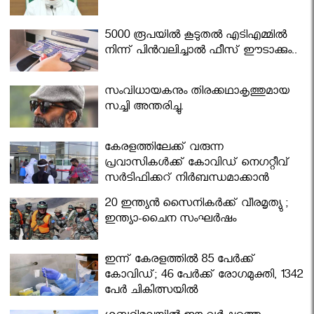
5000 രൂപയിൽ കൂടുതൽ എടിഎമ്മിൽ
നിന്ന് പിൻവലിച്ചാൽ ഫീസ് ഈടാക്കും..
സംവിധായകനും തിരക്കഥാകൃത്തുമായ
സച്ചി അന്തരിച്ചു.
കേരളത്തിലേക്ക് വരുന്ന
പ്രവാസികള്‍ക്ക് കോവിഡ് നെഗറ്റീവ്
സര്‍ട്ടിഫിക്കറ്റ് നിർബന്ധമാക്കാൻ
മന്ത്രിസഭ
20 ഇന്ത്യൻ സൈനികർക്ക് വീരമൃത്യു ;
ഇന്ത്യാ-ചൈന സംഘർഷം
ഇന്ന് കേരളത്തിൽ 85 പേർക്ക്
കോവിഡ്; 46 പേർക്ക് രോഗമുക്തി, 1342
പേർ ചികിത്സയിൽ