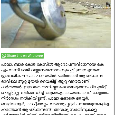
Share this on WhatsApp
പാലാ: ബാര്‍ കോഴ കേസില്‍ ആരോപണവിധേനായ കെ
എം മാണി രാജി വയ്ക്കണമെന്നാവശ്യപ്പെട്ട് ഇടതു മുന്നണി
പ്രാദേശിക ഘടകം പാലായില്‍ ഹര്‍ത്താല്‍ ആചരിക്കുന്നു.
രാവിലെ ആറു മുതൽ വൈകിട്ട് ആറു വരെയാണ്
ഹർത്താൽ. ഇതുവരെ അനിഷ്ടസംഭവങ്ങളൊന്നും റിപ്പോർട്ട്
ചെയ്തിട്ടില്ല. നിർബന്ധിച്ച് ആരെയും തടയരുതെന്ന് നേതൃത്വം
നിർദേശം നൽകിയിട്ടുണ്ട്. പാലാ കൂടാതെ ഉഴവൂര്‍,
വെളിയന്നൂര്‍, കടപ്ളാമറ്റം, മരങ്ങാട്ടുപ്പള്ളി പഞ്ചായത്തുകളിലും
ഹര്‍ത്താന്‍ ആചരിക്കുന്നുണ്ട്. അവശ്യ സര്‍വീസുകളെ