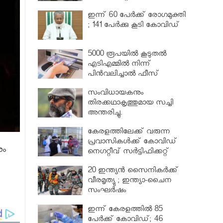
വര്‍ധിപ്പിച്ചു
ഇന്ന് 60 പേർക്ക് രോഗമുക്തി
; 141 പേര്‍ക്കു കൂടി കോവിഡ്
5000 രൂപയിൽ കൂടുതൽ
എടിഎമ്മിൽ നിന്ന്
പിൻവലിച്ചാൽ ഫീസ്
ഈടാക്കും..
സംവിധായകനും
തിരക്കഥാകൃത്തുമായ സച്ചി
അന്തരിച്ചു.
കേരളത്തിലേക്ക് വരുന്ന
പ്രവാസികള്‍ക്ക് കോവിഡ്
ും
നെഗറ്റീവ് സര്‍ട്ടിഫിക്കറ്റ്
നിർബന്ധമാക്കാൻ മന്ത്രിസഭ
20 ഇന്ത്യൻ സൈനികർക്ക്
വീരമൃത്യു ; ഇന്ത്യാ-ചൈന
സംഘർഷം
ഇന്ന് കേരളത്തിൽ 85
പേർക്ക് കോവിഡ്; 46