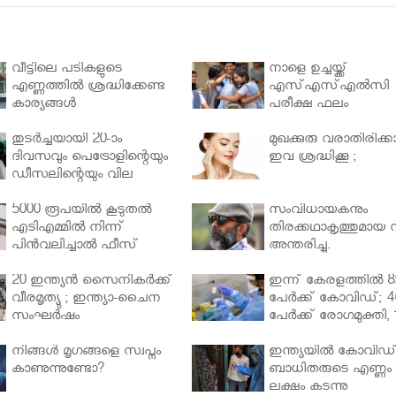
വീട്ടിലെ പടികളുടെ
നാളെ ഉച്ചയ്ക്ക്
എണ്ണത്തിൽ ശ്രദ്ധിക്കേണ്ട
എസ്എസ്എല്‍സി
കാര്യങ്ങൾ
പരീക്ഷ ഫലം
തുടർച്ചയായി 20-ാം
മുഖക്കുരു വരാതിരിക്കാ
ദിവസവും പെട്രോളിന്റെയും
ഇവ ശ്രദ്ധിക്കൂ ;
ഡീസലിന്റെയും വില
വര്‍ധിപ്പിച്ചു
5000 രൂപയിൽ കൂടുതൽ
സംവിധായകനും
എടിഎമ്മിൽ നിന്ന്
തിരക്കഥാകൃത്തുമായ സ
പിൻവലിച്ചാൽ ഫീസ്
അന്തരിച്ചു.
ഈടാക്കും..
20 ഇന്ത്യൻ സൈനികർക്ക്
ഇന്ന് കേരളത്തിൽ 8
വീരമൃത്യു ; ഇന്ത്യാ-ചൈന
പേർക്ക് കോവിഡ്; 4
സംഘർഷം
പേർക്ക് രോഗമുക്തി, 
പേർ ചികിത്സയിൽ
നിങ്ങള്‍ മൃഗങ്ങളെ സ്വപ്നം
ഇന്ത്യയിൽ കോവിഡ
കാണുന്നുണ്ടോ?
ബാധിതരുടെ എണ്ണം 
ലക്ഷം കടന്നു