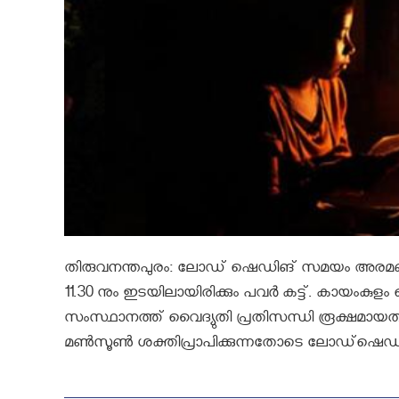
തിരുവനന്തപുരം: ലോഡ് ഷെഡിങ് സമയം അരമണിക്കൂറായി
11.30 നും ഇടയിലായിരിക്കും പവർ കട്ട്. കായംക
സംസ്ഥാനത്ത് വൈദ്യുതി പ്രതിസന്ധി രൂക്ഷമായത
മണ്‍സൂണ്‍ ശക്തിപ്രാപിക്കുന്നതോടെ ലോഡ്‌ഷെഡി