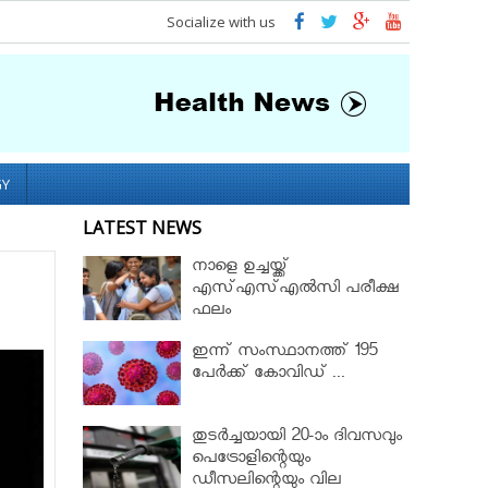
Socialize with us
GY
LATEST NEWS
നാളെ ഉച്ചയ്ക്ക്
എസ്എസ്എല്‍സി പരീക്ഷ
ഫലം
ഇന്ന് സംസ്ഥാനത്ത് 195
പേര്‍ക്ക് കോവിഡ് ...
തുടർച്ചയായി 20-ാം ദിവസവും
പെട്രോളിന്റെയും
ഡീസലിന്റെയും വില