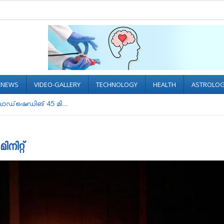
L NEWS
VIDEO-GALLERY
TECHNOLOGY
HEALTH
ASTROLO
ോഡ്‌ഷെഡിങ് 45 മി....
നിറ്റ്