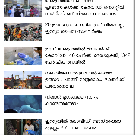
കേരളത്തിലേക്ക് വരുന്ന
പ്രവാസികള്‍ക്ക് കോവിഡ് നെഗറ്റീവ്
സര്‍ട്ടിഫിക്കറ്റ് നിർബന്ധമാക്കാൻ
മന്ത്രിസഭ
20 ഇന്ത്യൻ സൈനികർക്ക് വീരമൃത്യു ;
ഇന്ത്യാ-ചൈന സംഘർഷം
ഇന്ന് കേരളത്തിൽ 85 പേർക്ക്
കോവിഡ്; 46 പേർക്ക് രോഗമുക്തി, 1342
പേർ ചികിത്സയിൽ
ശബരിമലയില്‍ ഈ വർഷത്തെ
ഉത്സവം ചടങ്ങ് മാത്രമാകും; ഭക്തർക്ക്
പ്രവേശനമില്ല
നിങ്ങള്‍ മൃഗങ്ങളെ സ്വപ്നം
കാണുന്നുണ്ടോ?
ഇന്ത്യയിൽ കോവിഡ് ബാധിതരുടെ
എണ്ണം 2.7 ലക്ഷം കടന്നു