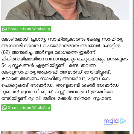
Share this on WhatsApp
കോഴിക്കോട്: പ്രശസ്ത സാഹിത്യകാരനും കേരള സാഹിത്യ
അക്കാദമി വൈസ് ചെയർമാനുമായ അക്ബർ കക്കട്ടിൽ
(62) അന്തരിച്ചു. അർബുദ രോഗത്തെ തുടർന്ന്
ചികിത്സയിലായിരുന്നു.നോവലുകളും ചെറുകഥകളും ഉള്‍പ്പെടെ
54 പുസ്തകങ്ങള്‍ എഴുതിയിട്ടുണ്ട്.. രണ്ട് തവണ
കേരളസാഹിത്യ അക്കാദമി അവാർ‍ഡ് നേടിയിട്ടുണ്ട്.
കൂടാതെ അങ്കണം സാഹിത്യ അവാർഡ്, എസ്.കെ.
പൊറ്റെക്കാട് അവാർഡ്, അബുദാബി ശക്തി അവാർഡ്,
ദുബായ് പ്രവാസി ബുക്ക് ട്രസ്റ്റ് അവാർഡ് തുടങ്ങിയവ
നേടിയിട്ടുണ്ട്.ര്യ: വി. ജമീല. മക്കള്‍: സിതാര, സുഹാന.
Share this on WhatsApp