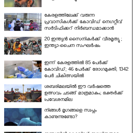
കേരളത്തിലേക്ക് വരുന്ന
പ്രവാസികള്‍ക്ക് കോവിഡ് നെഗറ്റീവ്
സര്‍ട്ടിഫിക്കറ്റ് നിർബന്ധമാക്കാൻ
മന്ത്രിസഭ
20 ഇന്ത്യൻ സൈനികർക്ക് വീരമൃത്യു ;
ഇന്ത്യാ-ചൈന സംഘർഷം
ഇന്ന് കേരളത്തിൽ 85 പേർക്ക്
കോവിഡ്; 46 പേർക്ക് രോഗമുക്തി, 1342
പേർ ചികിത്സയിൽ
ശബരിമലയില്‍ ഈ വർഷത്തെ
ഉത്സവം ചടങ്ങ് മാത്രമാകും; ഭക്തർക്ക്
പ്രവേശനമില്ല
നിങ്ങള്‍ മൃഗങ്ങളെ സ്വപ്നം
കാണുന്നുണ്ടോ?