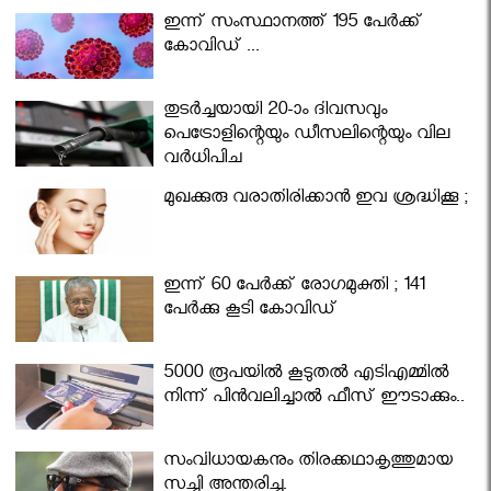
ഇന്ന് സംസ്ഥാനത്ത് 195 പേര്‍ക്ക്
കോവിഡ് ...
തുടർച്ചയായി 20-ാം ദിവസവും
പെട്രോളിന്റെയും ഡീസലിന്റെയും വില
വര്‍ധിപ്പിച്ചു
മുഖക്കുരു വരാതിരിക്കാന്‍ ഇവ ശ്രദ്ധിക്കൂ ;
ഇന്ന് 60 പേർക്ക് രോഗമുക്തി ; 141
പേര്‍ക്കു കൂടി കോവിഡ്
5000 രൂപയിൽ കൂടുതൽ എടിഎമ്മിൽ
നിന്ന് പിൻവലിച്ചാൽ ഫീസ് ഈടാക്കും..
സംവിധായകനും തിരക്കഥാകൃത്തുമായ
സച്ചി അന്തരിച്ചു.