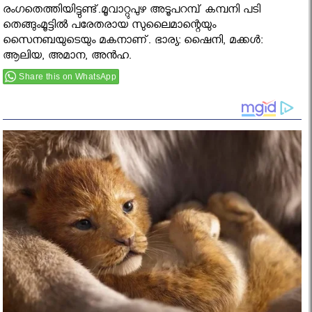
രംഗതെത്തിയിട്ടുണ്ട്.മൂവാറ്റുപുഴ അടൂപറമ്പ് കമ്പനി പടി
തെങ്ങുംമൂട്ടില്‍ പരേതരായ സുലൈമാന്റെയും
സൈനബയുടെയും മകനാണ്. ഭാര്യ: ഷൈനി, മക്കള്‍:
ആലിയ, അമാന, അന്‍ഹ.
Share this on WhatsApp