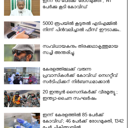
ഇന്ന് 60 പേർക്ക് രോഗമുക്തി ; 141
പേര്‍ക്കു കൂടി കോവിഡ്
5000 രൂപയിൽ കൂടുതൽ എടിഎമ്മിൽ
നിന്ന് പിൻവലിച്ചാൽ ഫീസ് ഈടാക്കും..
സംവിധായകനും തിരക്കഥാകൃത്തുമായ
സച്ചി അന്തരിച്ചു.
കേരളത്തിലേക്ക് വരുന്ന
പ്രവാസികള്‍ക്ക് കോവിഡ് നെഗറ്റീവ്
സര്‍ട്ടിഫിക്കറ്റ് നിർബന്ധമാക്കാൻ
മന്ത്രിസഭ
20 ഇന്ത്യൻ സൈനികർക്ക് വീരമൃത്യു ;
ഇന്ത്യാ-ചൈന സംഘർഷം
ഇന്ന് കേരളത്തിൽ 85 പേർക്ക്
കോവിഡ്; 46 പേർക്ക് രോഗമുക്തി, 1342