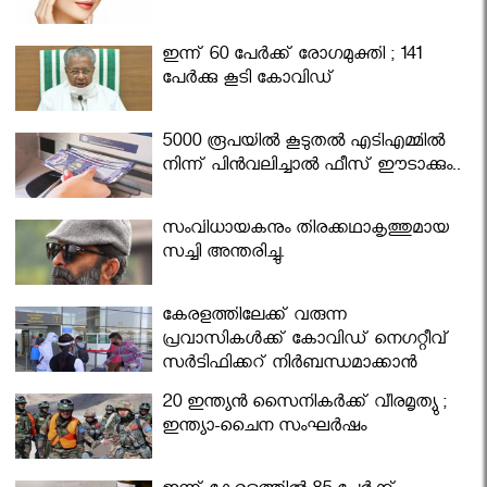
ഇന്ന് 60 പേർക്ക് രോഗമുക്തി ; 141
പേര്‍ക്കു കൂടി കോവിഡ്
5000 രൂപയിൽ കൂടുതൽ എടിഎമ്മിൽ
നിന്ന് പിൻവലിച്ചാൽ ഫീസ് ഈടാക്കും..
സംവിധായകനും തിരക്കഥാകൃത്തുമായ
സച്ചി അന്തരിച്ചു.
കേരളത്തിലേക്ക് വരുന്ന
പ്രവാസികള്‍ക്ക് കോവിഡ് നെഗറ്റീവ്
സര്‍ട്ടിഫിക്കറ്റ് നിർബന്ധമാക്കാൻ
മന്ത്രിസഭ
20 ഇന്ത്യൻ സൈനികർക്ക് വീരമൃത്യു ;
ഇന്ത്യാ-ചൈന സംഘർഷം