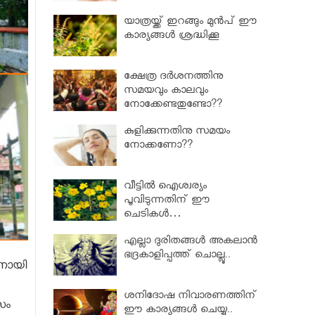
യാത്രയ്ക്ക് ഇറങ്ങും മുൻപ് ഈ
കാര്യങ്ങൾ ശ്രദ്ധിക്കൂ
ക്ഷേത്ര ദർശനത്തിനു
സമയവും കാലവും
നോക്കേണ്ടതുണ്ടോ??
കുളിക്കുന്നതിനു സമയം
നോക്കണോ??
വീട്ടിൽ ഐശ്വര്യം
പൂവിടുന്നതിന് ഈ
ചെടികൾ…
എല്ലാ ദുരിതങ്ങൾ അകലാൻ
ഭദ്രകാളിപ്പത്ത് ചൊല്ലൂ..
ിനായി
ശനിദോഷ നിവാരണത്തിന്
സം
ഈ കാര്യങ്ങൾ ചെയ്യു..