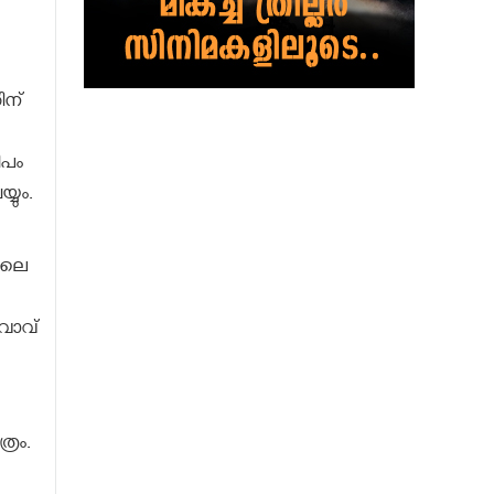
ിന്
ീപം
യും.
ിലെ
വാവ്
്രം.