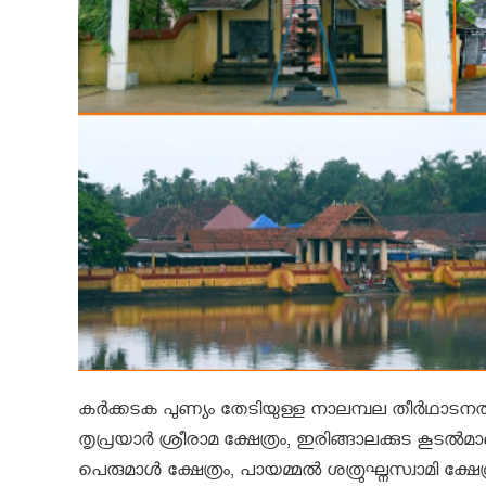
കർക്കടക പുണ്യം തേടിയുള്ള നാലമ്പല തീർഥാടനത്
തൃപ്രയാർ ശ്രീരാമ ക്ഷേത്രം, ഇരിങ്ങാലക്കുട കൂടൽമാ
പെരുമാൾ ക്ഷേത്രം, പായമ്മൽ ശത്രുഘ്നസ്വാമി ക്