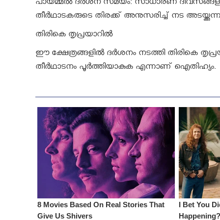
പായമ്മൽ ദർശന സമയം: സാധാരണ ദിവസങ്ങളിൽ ര
തീർഥാടകരുടെ തിരക്ക് അനുസരിച്ച് നട അടയ്ക്കുന
തിരികെ തൃപ്രയാറിൽ
ഈ ക്ഷേത്രങ്ങളിൽ ദർശനം നടത്തി തിരികെ തൃപ്
തീർഥാടനം പൂർത്തിയാകുക എന്നാണ് ഐതിഹ്യം.