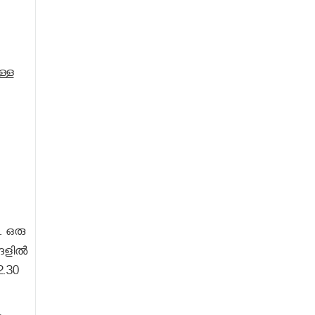
ള്ള
. ഒരു
്ങളിൽ
.30