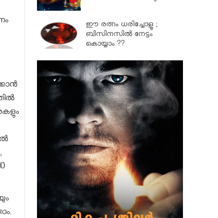
നം
ഈ രത്നം ധരിച്ചോളൂ ;
ബിസിനസിൽ നേട്ടം
കൊയ്യാം ??
ക്കാൻ
്തിൽ
ുകളും
തൽ
,
10
യും
ാം.