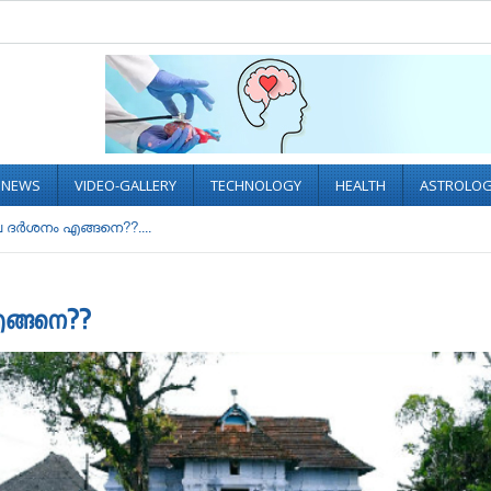
L NEWS
VIDEO-GALLERY
TECHNOLOGY
HEALTH
ASTROLO
ദർശനം എങ്ങനെ??....
എങ്ങനെ??