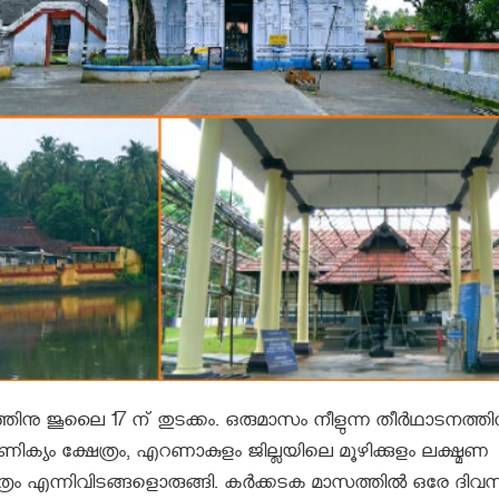
തിനു ജൂലൈ 17 ന് തുടക്കം. ഒരുമാസം നീളുന്ന തീർഥാടനത്ത
ണിക്യം ക്ഷേത്രം, എറണാകുളം ജില്ലയിലെ മ‍ൂഴിക്കുളം ലക്ഷ്മണ
ഷേത്രം എന്നിവിടങ്ങളൊരുങ്ങി. കർക്കടക മാസത്തിൽ ഒരേ ദിവ