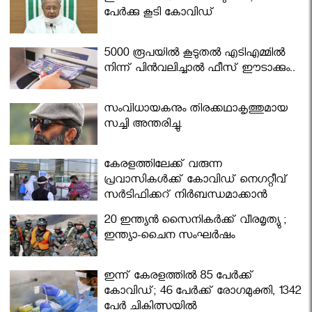
പേര്‍ക്കു കൂടി കോവിഡ്
5000 രൂപയിൽ കൂടുതൽ എടിഎമ്മിൽ
നിന്ന് പിൻവലിച്ചാൽ ഫീസ് ഈടാക്കും..
സംവിധായകനും തിരക്കഥാകൃത്തുമായ
സച്ചി അന്തരിച്ചു.
കേരളത്തിലേക്ക് വരുന്ന
പ്രവാസികള്‍ക്ക് കോവിഡ് നെഗറ്റീവ്
സര്‍ട്ടിഫിക്കറ്റ് നിർബന്ധമാക്കാൻ
മന്ത്രിസഭ
20 ഇന്ത്യൻ സൈനികർക്ക് വീരമൃത്യു ;
ഇന്ത്യാ-ചൈന സംഘർഷം
ഇന്ന് കേരളത്തിൽ 85 പേർക്ക്
കോവിഡ്; 46 പേർക്ക് രോഗമുക്തി, 1342
പേർ ചികിത്സയിൽ