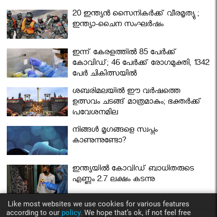
മന്ത്രിസഭ
20 ഇന്ത്യൻ സൈനികർക്ക് വീരമൃത്യു ;
ഇന്ത്യാ-ചൈന സംഘർഷം
ഇന്ന് കേരളത്തിൽ 85 പേർക്ക്
കോവിഡ്; 46 പേർക്ക് രോഗമുക്തി, 1342
പേർ ചികിത്സയിൽ
ശബരിമലയില്‍ ഈ വർഷത്തെ
ഉത്സവം ചടങ്ങ് മാത്രമാകും; ഭക്തർക്ക്
പ്രവേശനമില്ല
നിങ്ങള്‍ മൃഗങ്ങളെ സ്വപ്നം
കാണുന്നുണ്ടോ?
ഇന്ത്യയിൽ കോവിഡ് ബാധിതരുടെ
എണ്ണം 2.7 ലക്ഷം കടന്നു
Like most websites we use cookies for various features
according to our
policy.
We hope that’s ok, if not feel free