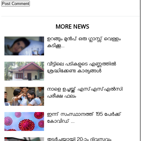
MORE NEWS
ഉറങ്ങും മുന്‍പ് ഒരു ഗ്ലാസ്സ് വെള്ളം
കുടിക്കൂ...
വീട്ടിലെ പടികളുടെ എണ്ണത്തിൽ
ശ്രദ്ധിക്കേണ്ട കാര്യങ്ങൾ
നാളെ ഉച്ചയ്ക്ക് എസ്എസ്എല്‍സി
പരീക്ഷ ഫലം
ഇന്ന് സംസ്ഥാനത്ത് 195 പേര്‍ക്ക്
കോവിഡ് ...
തുടർച്ചയായി 20-ാം ദിവസവും