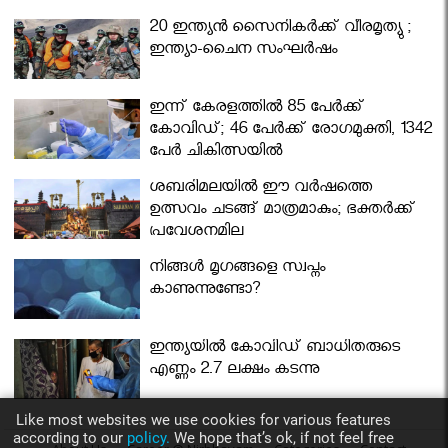
മന്ത്രിസഭ
20 ഇന്ത്യൻ സൈനികർക്ക് വീരമൃത്യു ;
ഇന്ത്യാ-ചൈന സംഘർഷം
ഇന്ന് കേരളത്തിൽ 85 പേർക്ക്
കോവിഡ്; 46 പേർക്ക് രോഗമുക്തി, 1342
പേർ ചികിത്സയിൽ
ശബരിമലയില്‍ ഈ വർഷത്തെ
ഉത്സവം ചടങ്ങ് മാത്രമാകും; ഭക്തർക്ക്
പ്രവേശനമില്ല
നിങ്ങള്‍ മൃഗങ്ങളെ സ്വപ്നം
കാണുന്നുണ്ടോ?
ഇന്ത്യയിൽ കോവിഡ് ബാധിതരുടെ
എണ്ണം 2.7 ലക്ഷം കടന്നു
Like most websites we use cookies for various features
according to our
policy.
We hope that’s ok, if not feel free