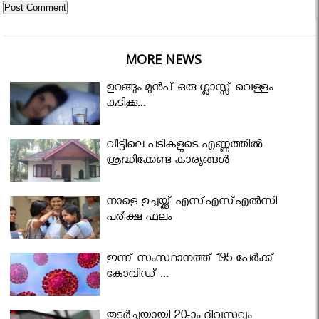
MORE NEWS
ഉറങ്ങും മുന്‍പ് ഒരു ഗ്ലാസ്സ് വെള്ളം
കുടിക്കൂ...
വീട്ടിലെ പടികളുടെ എണ്ണത്തിൽ
ശ്രദ്ധിക്കേണ്ട കാര്യങ്ങൾ
നാളെ ഉച്ചയ്ക്ക് എസ്എസ്എല്‍സി
പരീക്ഷ ഫലം
ഇന്ന് സംസ്ഥാനത്ത് 195 പേര്‍ക്ക്
കോവിഡ് ...
തുടർച്ചയായി 20-ാം ദിവസവും