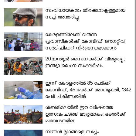
സംവിധായകനും തിരക്കഥാകൃത്തുമായ
സച്ചി അന്തരിച്ചു.
കേരളത്തിലേക്ക് വരുന്ന
പ്രവാസികള്‍ക്ക് കോവിഡ് നെഗറ്റീവ്
സര്‍ട്ടിഫിക്കറ്റ് നിർബന്ധമാക്കാൻ
മന്ത്രിസഭ
20 ഇന്ത്യൻ സൈനികർക്ക് വീരമൃത്യു ;
ഇന്ത്യാ-ചൈന സംഘർഷം
ഇന്ന് കേരളത്തിൽ 85 പേർക്ക്
കോവിഡ്; 46 പേർക്ക് രോഗമുക്തി, 1342
പേർ ചികിത്സയിൽ
ശബരിമലയില്‍ ഈ വർഷത്തെ
ഉത്സവം ചടങ്ങ് മാത്രമാകും; ഭക്തർക്ക്
പ്രവേശനമില്ല
നിങ്ങള്‍ മൃഗങ്ങളെ സ്വപ്നം