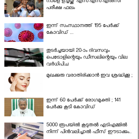
നാളെ ഉച്ചയ്ക്ക് എസ്എസ്എല്‍സി
പരീക്ഷ ഫലം
ഇന്ന് സംസ്ഥാനത്ത് 195 പേര്‍ക്ക്
കോവിഡ് ...
തുടർച്ചയായി 20-ാം ദിവസവും
പെട്രോളിന്റെയും ഡീസലിന്റെയും വില
വര്‍ധിപ്പിച്ചു
മുഖക്കുരു വരാതിരിക്കാന്‍ ഇവ ശ്രദ്ധിക്കൂ ;
ഇന്ന് 60 പേർക്ക് രോഗമുക്തി ; 141
പേര്‍ക്കു കൂടി കോവിഡ്
5000 രൂപയിൽ കൂടുതൽ എടിഎമ്മിൽ
നിന്ന് പിൻവലിച്ചാൽ ഫീസ് ഈടാക്കും..