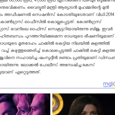
രമം 86,000 രൂപ, 41,000 രൂപ എന്നിങ്ങനെ പിഴയും ഒടുക്കണം
അനുഭവിക്കണം. വൈദ്യുതി മന്ത്രി ആര്യാടൻ മുഹമ്മദിന്റെ മുൻ
ന്നാം അഡീഷണല്‍ സെഷന്‍സ് കോടതിയുടേതാണ് വിധി.2014
ർ കോൺഗ്രസ് ഓഫീസിൽ കൊല്ലപ്പെട്ടത്. കോൺഗ്രസ്
്രസ് ഭവനിലെ ഓഫിസ് സെക്രട്ടറിയായിരുന്നു ബിജു. ഇവർ
വിഹിതബന്ധം പുറത്തറിയിക്കുമെന്ന രാധയുടെ ഭീഷണിയുമാണ്
യുടെ മൃതദേഹം ചാക്കിൽ കെട്ടിയ നിലയിൽ കുളത്തിൽ
് കഴുത്തുഞെരിച്ച് കൊലപ്പെടുത്തി ചാക്കിൽ കെട്ടി കുളത്
ബിജുവിനെ സഹായിച്ച ഷംസുദ്ദീൻ രണ്ടാം പ്രതിയുമാണ്.ഡിസ
ിരുന്നു. ലോക്കൽ പോലീസ് അന്വേഷിച്ച കേസ്
യയാണ് ഏറ്റെടുത്തത്.