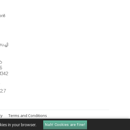
ന്‍
ച്ചി
5
6
1342
്
2.7
cy
Terms and Conditions
okies in your browser.
Nah! Cookies are fine!