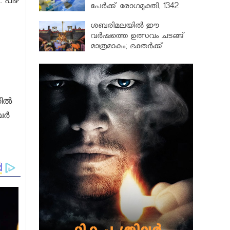
. പിഴ
പേർക്ക് രോഗമുക്തി, 1342
പേർ ചികിത്സയിൽ
ശബരിമലയില്‍ ഈ
വർഷത്തെ ഉത്സവം ചടങ്ങ്
മാത്രമാകും; ഭക്തർക്ക്
പ്രവേശനമില്ല
തിൽ
ംബർ