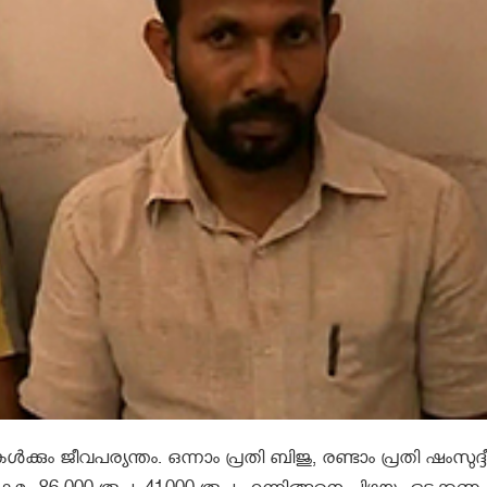
്കും ജീവപര്യന്തം. ഒന്നാം പ്രതി ബിജു, രണ്ടാം പ്രതി ഷംസുദ്