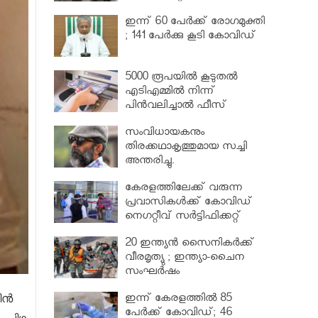
വര്‍ധിപ്പിച്ചു
ഇന്ന് 60 പേർക്ക് രോഗമുക്തി
; 141 പേര്‍ക്കു കൂടി കോവിഡ്
5000 രൂപയിൽ കൂടുതൽ
എടിഎമ്മിൽ നിന്ന്
പിൻവലിച്ചാൽ ഫീസ്
ഈടാക്കും..
സംവിധായകനും
തിരക്കഥാകൃത്തുമായ സച്ചി
അന്തരിച്ചു.
കേരളത്തിലേക്ക് വരുന്ന
പ്രവാസികള്‍ക്ക് കോവിഡ്
നെഗറ്റീവ് സര്‍ട്ടിഫിക്കറ്റ്
നിർബന്ധമാക്കാൻ മന്ത്രിസഭ
20 ഇന്ത്യൻ സൈനികർക്ക്
വീരമൃത്യു ; ഇന്ത്യാ-ചൈന
സംഘർഷം
ഇന്ന് കേരളത്തിൽ 85
ദീൻ
പേർക്ക് കോവിഡ്; 46