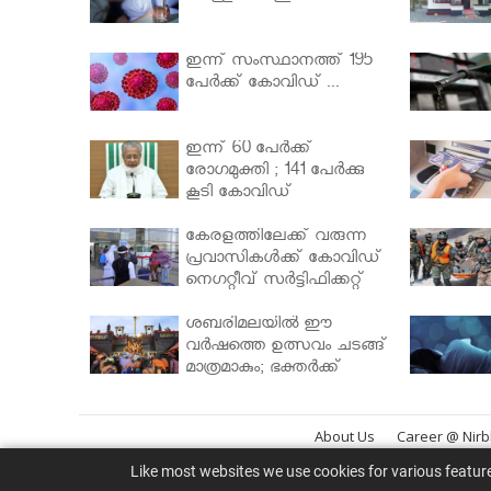
ഇന്ന് സംസ്ഥാനത്ത് 195
പേര്‍ക്ക് കോവിഡ് ...
ഇന്ന് 60 പേർക്ക്
രോഗമുക്തി ; 141 പേര്‍ക്കു
കൂടി കോവിഡ്
കേരളത്തിലേക്ക് വരുന്ന
പ്രവാസികള്‍ക്ക് കോവിഡ്
നെഗറ്റീവ് സര്‍ട്ടിഫിക്കറ്റ്
നിർബന്ധമാക്കാൻ
മന്ത്രിസഭ
ശബരിമലയില്‍ ഈ
വർഷത്തെ ഉത്സവം ചടങ്ങ്
മാത്രമാകും; ഭക്തർക്ക്
പ്രവേശനമില്ല
About Us
Career @ Nir
Like most websites we use cookies for various featur