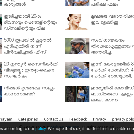
കാര്യങ്ങൾ
പരീക്ഷ ഫലം
തുടർച്ചയായി 20-ാം
മുഖക്കുരു വരാതിരിക്കാ
ദിവസവും പെട്രോളിന്റെയും
ഇവ ശ്രദ്ധിക്കൂ ;
ഡീസലിന്റെയും വില
വര്‍ധിപ്പിച്ചു
5000 രൂപയിൽ കൂടുതൽ
സംവിധായകനും
എടിഎമ്മിൽ നിന്ന്
തിരക്കഥാകൃത്തുമായ സ
പിൻവലിച്ചാൽ ഫീസ്
അന്തരിച്ചു.
ഈടാക്കും..
20 ഇന്ത്യൻ സൈനികർക്ക്
ഇന്ന് കേരളത്തിൽ 8
വീരമൃത്യു ; ഇന്ത്യാ-ചൈന
പേർക്ക് കോവിഡ്; 4
സംഘർഷം
പേർക്ക് രോഗമുക്തി, 
പേർ ചികിത്സയിൽ
നിങ്ങള്‍ മൃഗങ്ങളെ സ്വപ്നം
ഇന്ത്യയിൽ കോവിഡ
കാണുന്നുണ്ടോ?
ബാധിതരുടെ എണ്ണം 
ലക്ഷം കടന്നു
bhayam
Categories
Contact Us
Feedback
Privacy
privacy poli
© Copyright 2015
Nirbhayam.com
. All rights reserved.
es according to our
policy.
We hope that’s ok, if not feel free to disable co