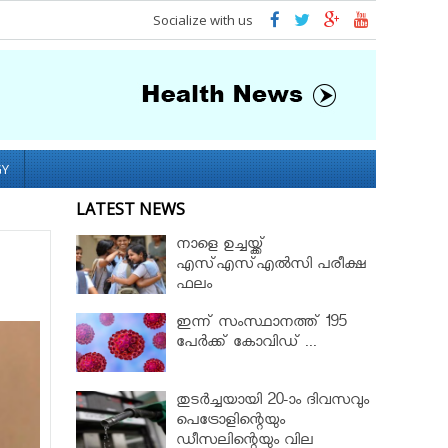
Socialize with us
GY
LATEST NEWS
നാളെ ഉച്ചയ്ക്ക്
എസ്എസ്എല്‍സി പരീക്ഷ
ഫലം
ഇന്ന് സംസ്ഥാനത്ത് 195
പേര്‍ക്ക് കോവിഡ് ...
തുടർച്ചയായി 20-ാം ദിവസവും
പെട്രോളിന്റെയും
ഡീസലിന്റെയും വില