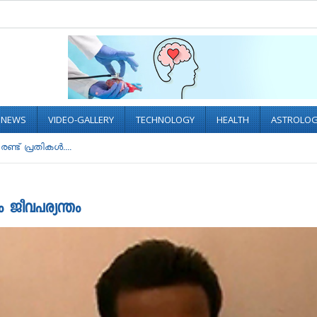
L NEWS
VIDEO-GALLERY
TECHNOLOGY
HEALTH
ASTROLO
ണ്ട് പ്രതികള്‍....
ും ജീവപര്യന്തം