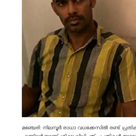
മഞ്ചേരി: നിലമ്പൂർ രാധാ വധക്കേസിൽ രണ്ട് പ്രതികൾക