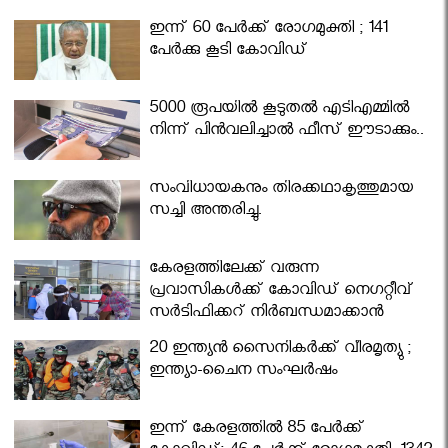
ഇന്ന് 60 പേർക്ക് രോഗമുക്തി ; 141
പേര്‍ക്കു കൂടി കോവിഡ്
5000 രൂപയിൽ കൂടുതൽ എടിഎമ്മിൽ
നിന്ന് പിൻവലിച്ചാൽ ഫീസ് ഈടാക്കും..
സംവിധായകനും തിരക്കഥാകൃത്തുമായ
സച്ചി അന്തരിച്ചു.
കേരളത്തിലേക്ക് വരുന്ന
പ്രവാസികള്‍ക്ക് കോവിഡ് നെഗറ്റീവ്
സര്‍ട്ടിഫിക്കറ്റ് നിർബന്ധമാക്കാൻ
മന്ത്രിസഭ
20 ഇന്ത്യൻ സൈനികർക്ക് വീരമൃത്യു ;
ഇന്ത്യാ-ചൈന സംഘർഷം
ഇന്ന് കേരളത്തിൽ 85 പേർക്ക്