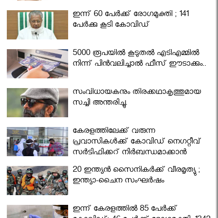
ഇന്ന് 60 പേർക്ക് രോഗമുക്തി ; 141
പേര്‍ക്കു കൂടി കോവിഡ്
5000 രൂപയിൽ കൂടുതൽ എടിഎമ്മിൽ
നിന്ന് പിൻവലിച്ചാൽ ഫീസ് ഈടാക്കും..
സംവിധായകനും തിരക്കഥാകൃത്തുമായ
സച്ചി അന്തരിച്ചു.
കേരളത്തിലേക്ക് വരുന്ന
പ്രവാസികള്‍ക്ക് കോവിഡ് നെഗറ്റീവ്
സര്‍ട്ടിഫിക്കറ്റ് നിർബന്ധമാക്കാൻ
മന്ത്രിസഭ
20 ഇന്ത്യൻ സൈനികർക്ക് വീരമൃത്യു ;
ഇന്ത്യാ-ചൈന സംഘർഷം
ഇന്ന് കേരളത്തിൽ 85 പേർക്ക്