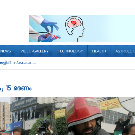
L NEWS
VIDEO-GALLERY
TECHNOLOGY
HEALTH
ASTROLO
ളികളിൽ സ്‍ഫോടന....
നം; 15 മരണം