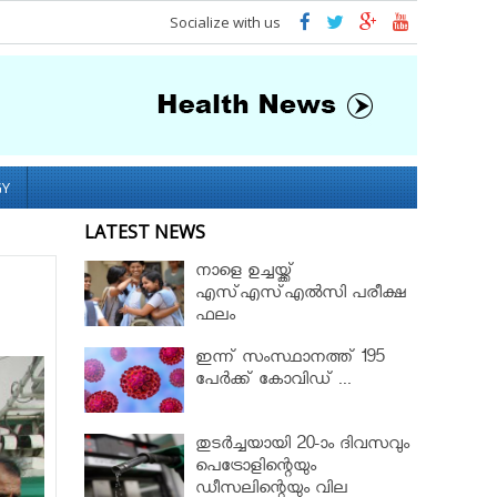
Socialize with us
GY
LATEST NEWS
നാളെ ഉച്ചയ്ക്ക്
എസ്എസ്എല്‍സി പരീക്ഷ
ഫലം
ഇന്ന് സംസ്ഥാനത്ത് 195
പേര്‍ക്ക് കോവിഡ് ...
തുടർച്ചയായി 20-ാം ദിവസവും
പെട്രോളിന്റെയും
ഡീസലിന്റെയും വില