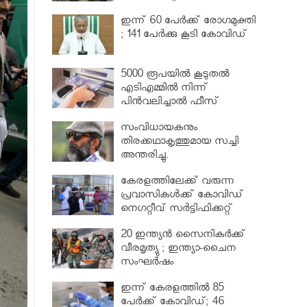
വര്‍ധിപ്പിച്ചു
ഇന്ന് 60 പേർക്ക് രോഗമുക്തി
; 141 പേര്‍ക്കു കൂടി കോവിഡ്
5000 രൂപയിൽ കൂടുതൽ
എടിഎമ്മിൽ നിന്ന്
പിൻവലിച്ചാൽ ഫീസ്
ഈടാക്കും..
സംവിധായകനും
തിരക്കഥാകൃത്തുമായ സച്ചി
അന്തരിച്ചു.
കേരളത്തിലേക്ക് വരുന്ന
പ്രവാസികള്‍ക്ക് കോവിഡ്
നെഗറ്റീവ് സര്‍ട്ടിഫിക്കറ്റ്
നിർബന്ധമാക്കാൻ മന്ത്രിസഭ
20 ഇന്ത്യൻ സൈനികർക്ക്
വീരമൃത്യു ; ഇന്ത്യാ-ചൈന
സംഘർഷം
ഇന്ന് കേരളത്തിൽ 85
പേർക്ക് കോവിഡ്; 46