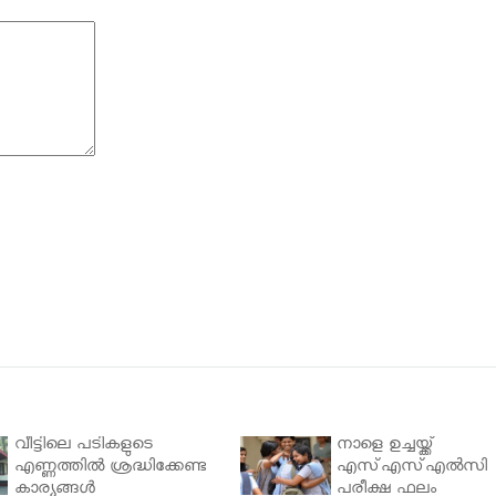
വീട്ടിലെ പടികളുടെ
നാളെ ഉച്ചയ്ക്ക്
എണ്ണത്തിൽ ശ്രദ്ധിക്കേണ്ട
എസ്എസ്എല്‍സി
കാര്യങ്ങൾ
പരീക്ഷ ഫലം