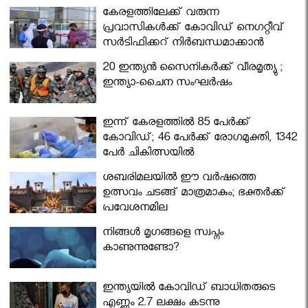
കേരളത്തിലേക്ക് വരുന്ന
പ്രവാസികള്‍ക്ക് കോവിഡ് നെഗറ്റീവ്
സര്‍ട്ടിഫിക്കറ്റ് നിർബന്ധമാക്കാൻ
മന്ത്രിസഭ
20 ഇന്ത്യൻ സൈനികർക്ക് വീരമൃത്യു ;
ഇന്ത്യാ-ചൈന സംഘർഷം
ഇന്ന് കേരളത്തിൽ 85 പേർക്ക്
കോവിഡ്; 46 പേർക്ക് രോഗമുക്തി, 1342
പേർ ചികിത്സയിൽ
ശബരിമലയില്‍ ഈ വർഷത്തെ
ഉത്സവം ചടങ്ങ് മാത്രമാകും; ഭക്തർക്ക്
പ്രവേശനമില്ല
നിങ്ങള്‍ മൃഗങ്ങളെ സ്വപ്നം
കാണുന്നുണ്ടോ?
ഇന്ത്യയിൽ കോവിഡ് ബാധിതരുടെ
എണ്ണം 2.7 ലക്ഷം കടന്നു