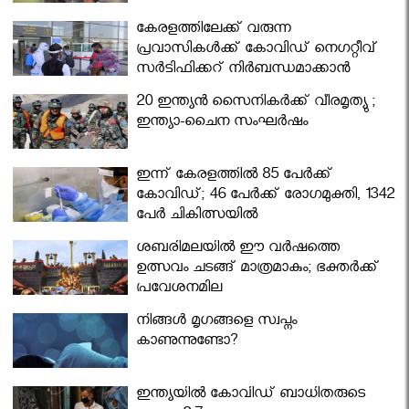
കേരളത്തിലേക്ക് വരുന്ന
പ്രവാസികള്‍ക്ക് കോവിഡ് നെഗറ്റീവ്
സര്‍ട്ടിഫിക്കറ്റ് നിർബന്ധമാക്കാൻ
മന്ത്രിസഭ
20 ഇന്ത്യൻ സൈനികർക്ക് വീരമൃത്യു ;
ഇന്ത്യാ-ചൈന സംഘർഷം
ഇന്ന് കേരളത്തിൽ 85 പേർക്ക്
കോവിഡ്; 46 പേർക്ക് രോഗമുക്തി, 1342
പേർ ചികിത്സയിൽ
ശബരിമലയില്‍ ഈ വർഷത്തെ
ഉത്സവം ചടങ്ങ് മാത്രമാകും; ഭക്തർക്ക്
പ്രവേശനമില്ല
നിങ്ങള്‍ മൃഗങ്ങളെ സ്വപ്നം
കാണുന്നുണ്ടോ?
ഇന്ത്യയിൽ കോവിഡ് ബാധിതരുടെ