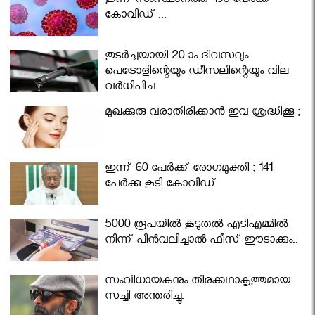
ഇന്ന് സംസ്ഥാനത്ത് 195 പേര്‍ക്ക്
കോവിഡ് ...
തുടർച്ചയായി 20-ാം ദിവസവും
പെട്രോളിന്റെയും ഡീസലിന്റെയും വില
വര്‍ധിപ്പിച്ചു
മുഖക്കുരു വരാതിരിക്കാന്‍ ഇവ ശ്രദ്ധിക്കൂ ;
ഇന്ന് 60 പേർക്ക് രോഗമുക്തി ; 141
പേര്‍ക്കു കൂടി കോവിഡ്
5000 രൂപയിൽ കൂടുതൽ എടിഎമ്മിൽ
നിന്ന് പിൻവലിച്ചാൽ ഫീസ് ഈടാക്കും..
സംവിധായകനും തിരക്കഥാകൃത്തുമായ
സച്ചി അന്തരിച്ചു.