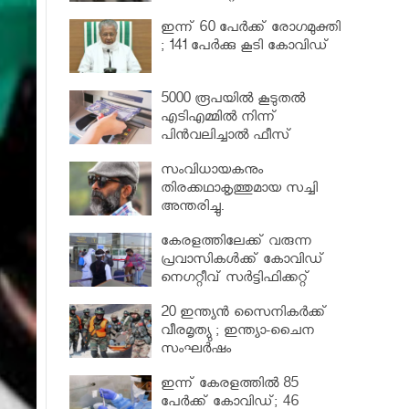
വര്‍ധിപ്പിച്ചു
ഇന്ന് 60 പേർക്ക് രോഗമുക്തി
; 141 പേര്‍ക്കു കൂടി കോവിഡ്
5000 രൂപയിൽ കൂടുതൽ
എടിഎമ്മിൽ നിന്ന്
പിൻവലിച്ചാൽ ഫീസ്
ഈടാക്കും..
സംവിധായകനും
തിരക്കഥാകൃത്തുമായ സച്ചി
അന്തരിച്ചു.
കേരളത്തിലേക്ക് വരുന്ന
പ്രവാസികള്‍ക്ക് കോവിഡ്
നെഗറ്റീവ് സര്‍ട്ടിഫിക്കറ്റ്
നിർബന്ധമാക്കാൻ മന്ത്രിസഭ
20 ഇന്ത്യൻ സൈനികർക്ക്
വീരമൃത്യു ; ഇന്ത്യാ-ചൈന
സംഘർഷം
ഇന്ന് കേരളത്തിൽ 85
പേർക്ക് കോവിഡ്; 46