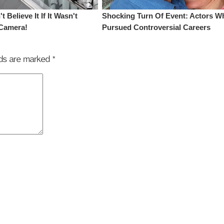
elds are marked
*