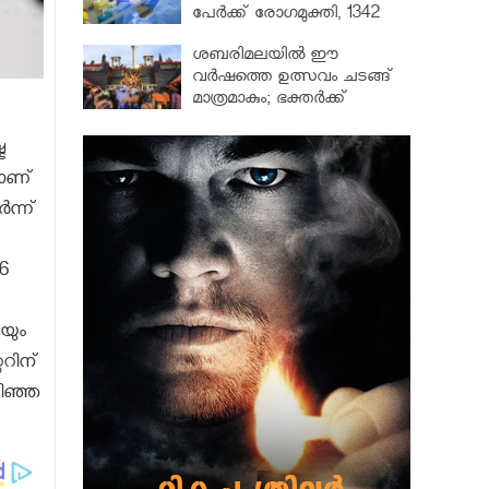
പേർക്ക് രോഗമുക്തി, 1342
പേർ ചികിത്സയിൽ
ശബരിമലയില്‍ ഈ
വർഷത്തെ ഉത്സവം ചടങ്ങ്
മാത്രമാകും; ഭക്തർക്ക്
പ്രവേശനമില്ല
ര
മാണ്
ന്ന്
6
യും
ററിന്
ഴിഞ്ഞ