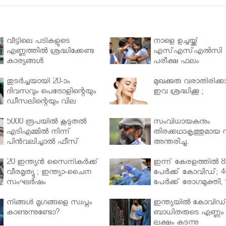
വീട്ടിലെ പടികളുടെ
നാളെ ഉച്ചയ്ക്ക്
എണ്ണത്തിൽ ശ്രദ്ധിക്കേണ്ട
എസ്എസ്എല്‍സി
കാര്യങ്ങൾ
പരീക്ഷ ഫലം
തുടർച്ചയായി 20-ാം
മുഖക്കുരു വരാതിരിക്കാ
ദിവസവും പെട്രോളിന്റെയും
ഇവ ശ്രദ്ധിക്കൂ ;
ഡീസലിന്റെയും വില
വര്‍ധിപ്പിച്ചു
5000 രൂപയിൽ കൂടുതൽ
സംവിധായകനും
എടിഎമ്മിൽ നിന്ന്
തിരക്കഥാകൃത്തുമായ സ
പിൻവലിച്ചാൽ ഫീസ്
അന്തരിച്ചു.
ഈടാക്കും..
20 ഇന്ത്യൻ സൈനികർക്ക്
ഇന്ന് കേരളത്തിൽ 8
വീരമൃത്യു ; ഇന്ത്യാ-ചൈന
പേർക്ക് കോവിഡ്; 4
സംഘർഷം
പേർക്ക് രോഗമുക്തി, 
പേർ ചികിത്സയിൽ
നിങ്ങള്‍ മൃഗങ്ങളെ സ്വപ്നം
ഇന്ത്യയിൽ കോവിഡ
കാണുന്നുണ്ടോ?
ബാധിതരുടെ എണ്ണം 
ലക്ഷം കടന്നു