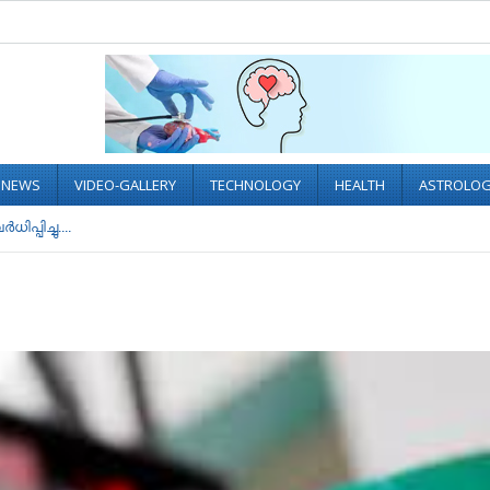
L NEWS
VIDEO-GALLERY
TECHNOLOGY
HEALTH
ASTROLO
പ്പിച്ചു....