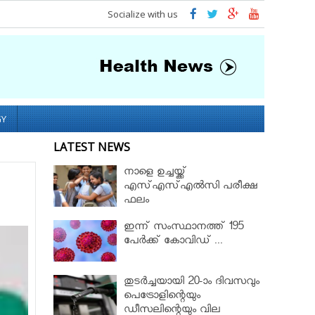
Socialize with us
GY
LATEST NEWS
നാളെ ഉച്ചയ്ക്ക്
എസ്എസ്എല്‍സി പരീക്ഷ
ഫലം
ഇന്ന് സംസ്ഥാനത്ത് 195
പേര്‍ക്ക് കോവിഡ് ...
തുടർച്ചയായി 20-ാം ദിവസവും
പെട്രോളിന്റെയും
ഡീസലിന്റെയും വില