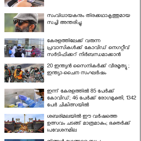
സംവിധായകനും തിരക്കഥാകൃത്തുമായ
സച്ചി അന്തരിച്ചു.
കേരളത്തിലേക്ക് വരുന്ന
പ്രവാസികള്‍ക്ക് കോവിഡ് നെഗറ്റീവ്
സര്‍ട്ടിഫിക്കറ്റ് നിർബന്ധമാക്കാൻ
മന്ത്രിസഭ
20 ഇന്ത്യൻ സൈനികർക്ക് വീരമൃത്യു ;
ഇന്ത്യാ-ചൈന സംഘർഷം
ഇന്ന് കേരളത്തിൽ 85 പേർക്ക്
കോവിഡ്; 46 പേർക്ക് രോഗമുക്തി, 1342
പേർ ചികിത്സയിൽ
ശബരിമലയില്‍ ഈ വർഷത്തെ
ഉത്സവം ചടങ്ങ് മാത്രമാകും; ഭക്തർക്ക്
പ്രവേശനമില്ല