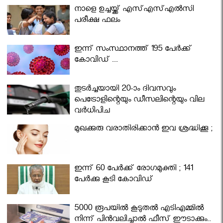
നാളെ ഉച്ചയ്ക്ക് എസ്എസ്എല്‍സി
പരീക്ഷ ഫലം
ഇന്ന് സംസ്ഥാനത്ത് 195 പേര്‍ക്ക്
കോവിഡ് ...
തുടർച്ചയായി 20-ാം ദിവസവും
പെട്രോളിന്റെയും ഡീസലിന്റെയും വില
വര്‍ധിപ്പിച്ചു
മുഖക്കുരു വരാതിരിക്കാന്‍ ഇവ ശ്രദ്ധിക്കൂ ;
ഇന്ന് 60 പേർക്ക് രോഗമുക്തി ; 141
പേര്‍ക്കു കൂടി കോവിഡ്
5000 രൂപയിൽ കൂടുതൽ എടിഎമ്മിൽ
നിന്ന് പിൻവലിച്ചാൽ ഫീസ് ഈടാക്കും..