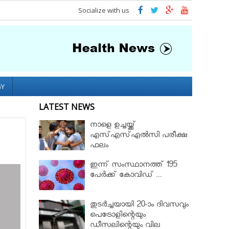
Socialize with us
GY
LATEST NEWS
നാളെ ഉച്ചയ്ക്ക്
എസ്എസ്എല്‍സി പരീക്ഷ
ഫലം
ഇന്ന് സംസ്ഥാനത്ത് 195
പേര്‍ക്ക് കോവിഡ് ...
തുടർച്ചയായി 20-ാം ദിവസവും
പെട്രോളിന്റെയും
ഡീസലിന്റെയും വില