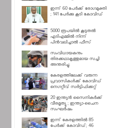
വര്‍ധിപ്പിച്ചു
ഇന്ന് 60 പേർക്ക് രോഗമുക്തി
; 141 പേര്‍ക്കു കൂടി കോവിഡ്
5000 രൂപയിൽ കൂടുതൽ
എടിഎമ്മിൽ നിന്ന്
പിൻവലിച്ചാൽ ഫീസ്
ഈടാക്കും..
സംവിധായകനും
തിരക്കഥാകൃത്തുമായ സച്ചി
അന്തരിച്ചു.
കേരളത്തിലേക്ക് വരുന്ന
പ്രവാസികള്‍ക്ക് കോവിഡ്
നെഗറ്റീവ് സര്‍ട്ടിഫിക്കറ്റ്
നിർബന്ധമാക്കാൻ മന്ത്രിസഭ
20 ഇന്ത്യൻ സൈനികർക്ക്
വീരമൃത്യു ; ഇന്ത്യാ-ചൈന
സംഘർഷം
ഇന്ന് കേരളത്തിൽ 85
പേർക്ക് കോവിഡ്; 46