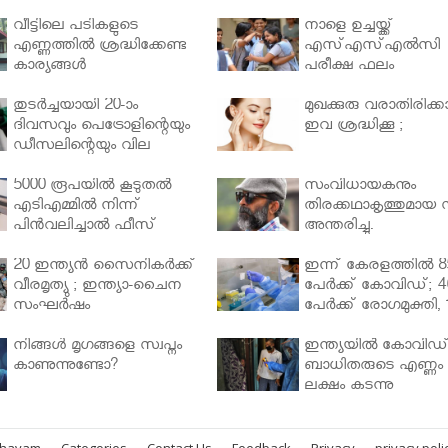
വീട്ടിലെ പടികളുടെ
നാളെ ഉച്ചയ്ക്ക്
എണ്ണത്തിൽ ശ്രദ്ധിക്കേണ്ട
എസ്എസ്എല്‍സി
കാര്യങ്ങൾ
പരീക്ഷ ഫലം
തുടർച്ചയായി 20-ാം
മുഖക്കുരു വരാതിരിക്കാ
ദിവസവും പെട്രോളിന്റെയും
ഇവ ശ്രദ്ധിക്കൂ ;
ഡീസലിന്റെയും വില
വര്‍ധിപ്പിച്ചു
5000 രൂപയിൽ കൂടുതൽ
സംവിധായകനും
എടിഎമ്മിൽ നിന്ന്
തിരക്കഥാകൃത്തുമായ സ
പിൻവലിച്ചാൽ ഫീസ്
അന്തരിച്ചു.
ഈടാക്കും..
20 ഇന്ത്യൻ സൈനികർക്ക്
ഇന്ന് കേരളത്തിൽ 8
വീരമൃത്യു ; ഇന്ത്യാ-ചൈന
പേർക്ക് കോവിഡ്; 4
സംഘർഷം
പേർക്ക് രോഗമുക്തി, 
പേർ ചികിത്സയിൽ
നിങ്ങള്‍ മൃഗങ്ങളെ സ്വപ്നം
ഇന്ത്യയിൽ കോവിഡ
കാണുന്നുണ്ടോ?
ബാധിതരുടെ എണ്ണം 
ലക്ഷം കടന്നു