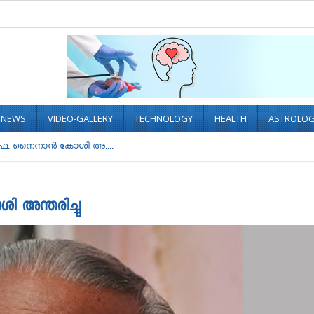
L NEWS
VIDEO-GALLERY
TECHNOLOGY
HEALTH
ASTROLO
രൊഫ. നൈനാന്‍ കോശി അ....
ി അന്തരിച്ചു