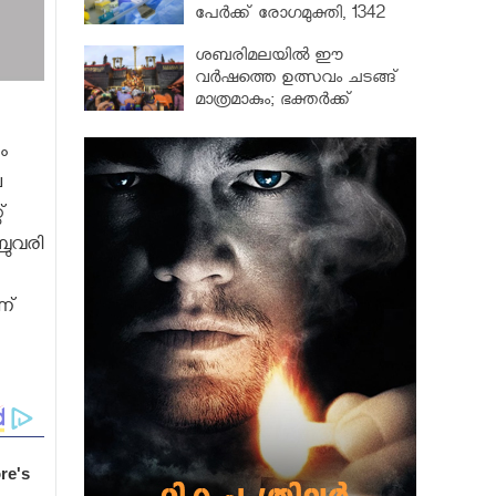
പേർക്ക് രോഗമുക്തി, 1342
പേർ ചികിത്സയിൽ
ശബരിമലയില്‍ ഈ
വർഷത്തെ ഉത്സവം ചടങ്ങ്
മാത്രമാകും; ഭക്തർക്ക്
പ്രവേശനമില്ല
ം
െ
്
രുവരി
ന്