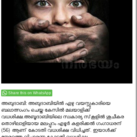
Share this on WhatsApp
അബുദാബി: അബുദാബിയില്‍ ഏഴു വയസ്സുകാരിയെ
ബലാത്സംഗം ചെയ്ത കേസില്‍ മലയാളിക്ക്
വധശിക്ഷ.അബൂദാബിയിലെ സ്വകാര്യ സ്‌കൂളില്‍ ശുചീകര
തൊഴിലാളിയായ മലപ്പുറം എഴൂര്‍ കളരിക്കല്‍ ഗംഗാധരന്
(56) ആണ് കോടതി വധശിക്ഷ വിധിച്ചത്. ഇയാള്‍ക്ക്