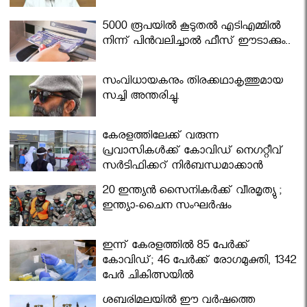
5000 രൂപയിൽ കൂടുതൽ എടിഎമ്മിൽ
നിന്ന് പിൻവലിച്ചാൽ ഫീസ് ഈടാക്കും..
സംവിധായകനും തിരക്കഥാകൃത്തുമായ
സച്ചി അന്തരിച്ചു.
കേരളത്തിലേക്ക് വരുന്ന
പ്രവാസികള്‍ക്ക് കോവിഡ് നെഗറ്റീവ്
സര്‍ട്ടിഫിക്കറ്റ് നിർബന്ധമാക്കാൻ
മന്ത്രിസഭ
20 ഇന്ത്യൻ സൈനികർക്ക് വീരമൃത്യു ;
ഇന്ത്യാ-ചൈന സംഘർഷം
ഇന്ന് കേരളത്തിൽ 85 പേർക്ക്
കോവിഡ്; 46 പേർക്ക് രോഗമുക്തി, 1342
പേർ ചികിത്സയിൽ
ശബരിമലയില്‍ ഈ വർഷത്തെ