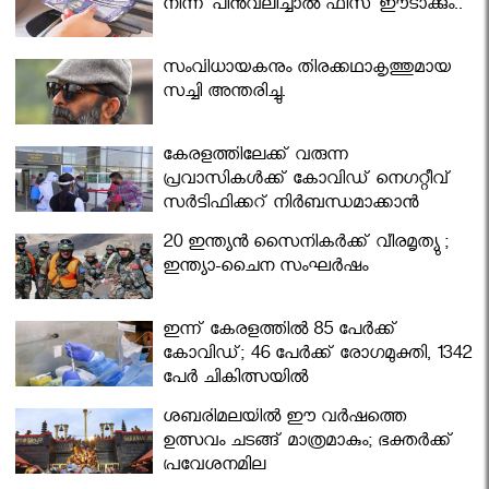
നിന്ന് പിൻവലിച്ചാൽ ഫീസ് ഈടാക്കും..
സംവിധായകനും തിരക്കഥാകൃത്തുമായ
സച്ചി അന്തരിച്ചു.
കേരളത്തിലേക്ക് വരുന്ന
പ്രവാസികള്‍ക്ക് കോവിഡ് നെഗറ്റീവ്
സര്‍ട്ടിഫിക്കറ്റ് നിർബന്ധമാക്കാൻ
മന്ത്രിസഭ
20 ഇന്ത്യൻ സൈനികർക്ക് വീരമൃത്യു ;
ഇന്ത്യാ-ചൈന സംഘർഷം
ഇന്ന് കേരളത്തിൽ 85 പേർക്ക്
കോവിഡ്; 46 പേർക്ക് രോഗമുക്തി, 1342
പേർ ചികിത്സയിൽ
ശബരിമലയില്‍ ഈ വർഷത്തെ
ഉത്സവം ചടങ്ങ് മാത്രമാകും; ഭക്തർക്ക്
പ്രവേശനമില്ല