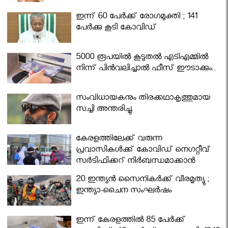
ഇന്ന് 60 പേർക്ക് രോഗമുക്തി ; 141
പേര്‍ക്കു കൂടി കോവിഡ്
5000 രൂപയിൽ കൂടുതൽ എടിഎമ്മിൽ
നിന്ന് പിൻവലിച്ചാൽ ഫീസ് ഈടാക്കും..
സംവിധായകനും തിരക്കഥാകൃത്തുമായ
സച്ചി അന്തരിച്ചു.
കേരളത്തിലേക്ക് വരുന്ന
പ്രവാസികള്‍ക്ക് കോവിഡ് നെഗറ്റീവ്
സര്‍ട്ടിഫിക്കറ്റ് നിർബന്ധമാക്കാൻ
മന്ത്രിസഭ
20 ഇന്ത്യൻ സൈനികർക്ക് വീരമൃത്യു ;
ഇന്ത്യാ-ചൈന സംഘർഷം
ഇന്ന് കേരളത്തിൽ 85 പേർക്ക്