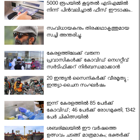
5000 രൂപയിൽ കൂടുതൽ എടിഎമ്മിൽ
നിന്ന് പിൻവലിച്ചാൽ ഫീസ് ഈടാക്കും..
സംവിധായകനും തിരക്കഥാകൃത്തുമായ
സച്ചി അന്തരിച്ചു.
കേരളത്തിലേക്ക് വരുന്ന
പ്രവാസികള്‍ക്ക് കോവിഡ് നെഗറ്റീവ്
സര്‍ട്ടിഫിക്കറ്റ് നിർബന്ധമാക്കാൻ
മന്ത്രിസഭ
20 ഇന്ത്യൻ സൈനികർക്ക് വീരമൃത്യു ;
ഇന്ത്യാ-ചൈന സംഘർഷം
ഇന്ന് കേരളത്തിൽ 85 പേർക്ക്
കോവിഡ്; 46 പേർക്ക് രോഗമുക്തി, 1342
പേർ ചികിത്സയിൽ
ശബരിമലയില്‍ ഈ വർഷത്തെ
ഉത്സവം ചടങ്ങ് മാത്രമാകും; ഭക്തർക്ക്