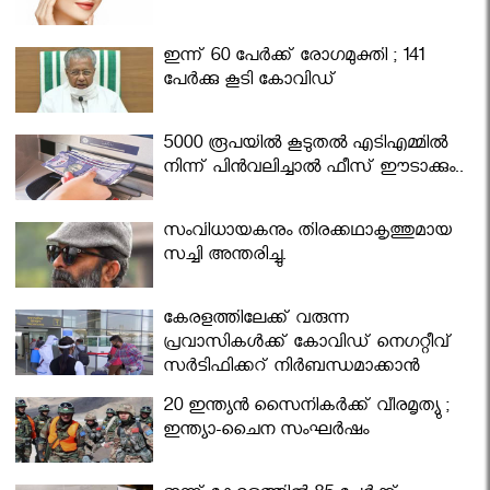
ഇന്ന് 60 പേർക്ക് രോഗമുക്തി ; 141
പേര്‍ക്കു കൂടി കോവിഡ്
5000 രൂപയിൽ കൂടുതൽ എടിഎമ്മിൽ
നിന്ന് പിൻവലിച്ചാൽ ഫീസ് ഈടാക്കും..
സംവിധായകനും തിരക്കഥാകൃത്തുമായ
സച്ചി അന്തരിച്ചു.
കേരളത്തിലേക്ക് വരുന്ന
പ്രവാസികള്‍ക്ക് കോവിഡ് നെഗറ്റീവ്
സര്‍ട്ടിഫിക്കറ്റ് നിർബന്ധമാക്കാൻ
മന്ത്രിസഭ
20 ഇന്ത്യൻ സൈനികർക്ക് വീരമൃത്യു ;
ഇന്ത്യാ-ചൈന സംഘർഷം