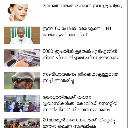
മുഖക്കുരു വരാതിരിക്കാന്‍ ഇവ ശ്രദ്ധിക്കൂ ;
ഇന്ന് 60 പേർക്ക് രോഗമുക്തി ; 141
പേര്‍ക്കു കൂടി കോവിഡ്
5000 രൂപയിൽ കൂടുതൽ എടിഎമ്മിൽ
നിന്ന് പിൻവലിച്ചാൽ ഫീസ് ഈടാക്കും..
സംവിധായകനും തിരക്കഥാകൃത്തുമായ
സച്ചി അന്തരിച്ചു.
കേരളത്തിലേക്ക് വരുന്ന
പ്രവാസികള്‍ക്ക് കോവിഡ് നെഗറ്റീവ്
സര്‍ട്ടിഫിക്കറ്റ് നിർബന്ധമാക്കാൻ
മന്ത്രിസഭ
20 ഇന്ത്യൻ സൈനികർക്ക് വീരമൃത്യു ;
ഇന്ത്യാ-ചൈന സംഘർഷം