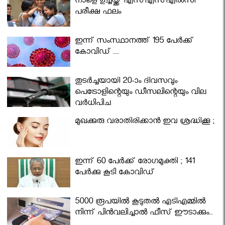
നാളെ ഉച്ചയ്ക്ക് എസ്എസ്എല്‍സി
പരീക്ഷ ഫലം
ഇന്ന് സംസ്ഥാനത്ത് 195 പേര്‍ക്ക്
കോവിഡ് ...
തുടർച്ചയായി 20-ാം ദിവസവും
പെട്രോളിന്റെയും ഡീസലിന്റെയും വില
വര്‍ധിപ്പിച്ചു
മുഖക്കുരു വരാതിരിക്കാന്‍ ഇവ ശ്രദ്ധിക്കൂ ;
ഇന്ന് 60 പേർക്ക് രോഗമുക്തി ; 141
പേര്‍ക്കു കൂടി കോവിഡ്
5000 രൂപയിൽ കൂടുതൽ എടിഎമ്മിൽ
നിന്ന് പിൻവലിച്ചാൽ ഫീസ് ഈടാക്കും..