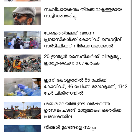
സംവിധായകനും തിരക്കഥാകൃത്തുമായ
സച്ചി അന്തരിച്ചു.
കേരളത്തിലേക്ക് വരുന്ന
പ്രവാസികള്‍ക്ക് കോവിഡ് നെഗറ്റീവ്
സര്‍ട്ടിഫിക്കറ്റ് നിർബന്ധമാക്കാൻ
മന്ത്രിസഭ
20 ഇന്ത്യൻ സൈനികർക്ക് വീരമൃത്യു ;
ഇന്ത്യാ-ചൈന സംഘർഷം
ഇന്ന് കേരളത്തിൽ 85 പേർക്ക്
കോവിഡ്; 46 പേർക്ക് രോഗമുക്തി, 1342
പേർ ചികിത്സയിൽ
ശബരിമലയില്‍ ഈ വർഷത്തെ
ഉത്സവം ചടങ്ങ് മാത്രമാകും; ഭക്തർക്ക്
പ്രവേശനമില്ല
നിങ്ങള്‍ മൃഗങ്ങളെ സ്വപ്നം