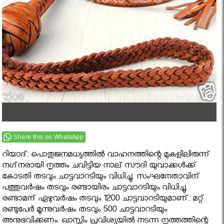
Share this on WhatsApp
റിയാദ്: പൊതുജനമധ്യത്തില്‍ വാഹനത്തിന്റെ മുകളിലിരുന്ന്
നഗ്‌നരായി നൃത്തം ചവിട്ടിയ നാല് സൗദി യുവാക്കള്‍ക്ക്
കോടതി തടവും ചാട്ടവാറടിയും വിധിച്ചു. സംഘനേതാവിന്
പത്തുവര്‍ഷം തടവും രണ്ടായിരം ചാട്ടവാറടിയും വിധിച്ചു.
രണ്ടാമന് ഏഴുവര്‍ഷം തടവും 1200 ചാട്ടവാറടിയുമാണ്. മറ്റ്
രണ്ടുപേര്‍ മൂന്നുവര്‍ഷം തടവും 500 ചാട്ടവാറടിയും
അനുഭവിക്കണം. ഖാസ്സിം പ്രവിശ്യയില്‍ നടന്ന നൃത്തത്തിന്റെ