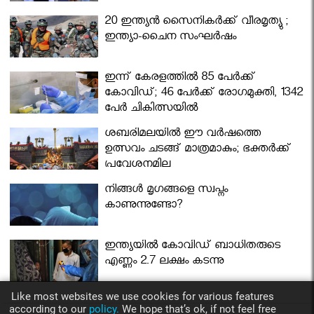
മന്ത്രിസഭ
20 ഇന്ത്യൻ സൈനികർക്ക് വീരമൃത്യു ;
ഇന്ത്യാ-ചൈന സംഘർഷം
ഇന്ന് കേരളത്തിൽ 85 പേർക്ക്
കോവിഡ്; 46 പേർക്ക് രോഗമുക്തി, 1342
പേർ ചികിത്സയിൽ
ശബരിമലയില്‍ ഈ വർഷത്തെ
ഉത്സവം ചടങ്ങ് മാത്രമാകും; ഭക്തർക്ക്
പ്രവേശനമില്ല
നിങ്ങള്‍ മൃഗങ്ങളെ സ്വപ്നം
കാണുന്നുണ്ടോ?
ഇന്ത്യയിൽ കോവിഡ് ബാധിതരുടെ
എണ്ണം 2.7 ലക്ഷം കടന്നു
Like most websites we use cookies for various features
according to our
policy.
We hope that’s ok, if not feel free