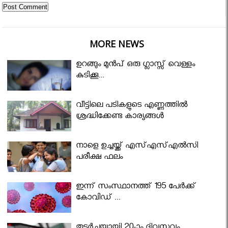
MORE NEWS
ഉറങ്ങും മുന്‍പ് ഒരു ഗ്ലാസ്സ് വെള്ളം
കുടിക്കൂ...
വീട്ടിലെ പടികളുടെ എണ്ണത്തിൽ
ശ്രദ്ധിക്കേണ്ട കാര്യങ്ങൾ
നാളെ ഉച്ചയ്ക്ക് എസ്എസ്എല്‍സി
പരീക്ഷ ഫലം
ഇന്ന് സംസ്ഥാനത്ത് 195 പേര്‍ക്ക്
കോവിഡ് ...