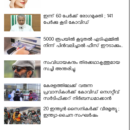
ഇന്ന് 60 പേർക്ക് രോഗമുക്തി ; 141
പേര്‍ക്കു കൂടി കോവിഡ്
5000 രൂപയിൽ കൂടുതൽ എടിഎമ്മിൽ
നിന്ന് പിൻവലിച്ചാൽ ഫീസ് ഈടാക്കും..
സംവിധായകനും തിരക്കഥാകൃത്തുമായ
സച്ചി അന്തരിച്ചു.
കേരളത്തിലേക്ക് വരുന്ന
പ്രവാസികള്‍ക്ക് കോവിഡ് നെഗറ്റീവ്
സര്‍ട്ടിഫിക്കറ്റ് നിർബന്ധമാക്കാൻ
മന്ത്രിസഭ
20 ഇന്ത്യൻ സൈനികർക്ക് വീരമൃത്യു ;
ഇന്ത്യാ-ചൈന സംഘർഷം