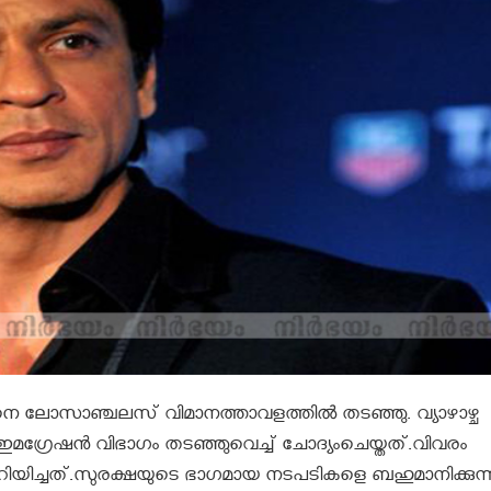
ലോസാഞ്ചലസ് വിമാനത്താവളത്തിൽ തടഞ്ഞു. വ്യാഴാഴ്ച
ഗ്രേഷന്‍ വിഭാഗം തടഞ്ഞുവെച്ച് ചോദ്യംചെയ്തത്.വിവരം
ിച്ചത്.സുരക്ഷയുടെ ഭാഗമായ നടപടികളെ ബഹുമാനിക്കുന്നുണ