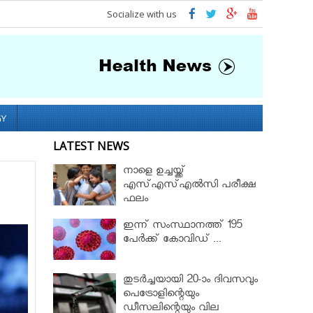
Socialize with us
GY
LATEST NEWS
നാളെ ഉച്ചയ്ക്ക്
എസ്എസ്എല്‍സി പരീക്ഷ
ഫലം
ഇന്ന് സംസ്ഥാനത്ത് 195
പേര്‍ക്ക് കോവിഡ് ...
തുടർച്ചയായി 20-ാം ദിവസവും
പെട്രോളിന്റെയും
ഡീസലിന്റെയും വില