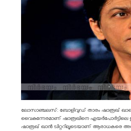
ലോസാഞ്ചലസ്: ബോളിവുഡ് താരം ഷാരൂഖ് ഖാനെ 
വൈകുന്നേരമാണ് ഷാരൂഖിനെ എയര്‍പോര്‍ട്ടിലെ ഇമ
ഷാരൂഖ് ഖാൻ ട്വിറ്ററിലൂടെയാണ് ആരാധകരെ അറിയ