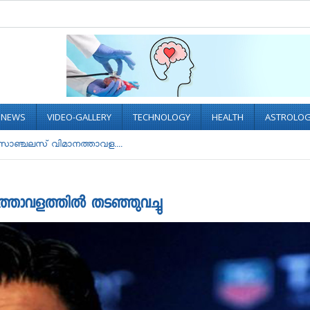
L NEWS
VIDEO-GALLERY
TECHNOLOGY
HEALTH
ASTROLO
സാഞ്ചലസ് വിമാനത്താവള....
താവളത്തില്‍ തടഞ്ഞുവച്ചു