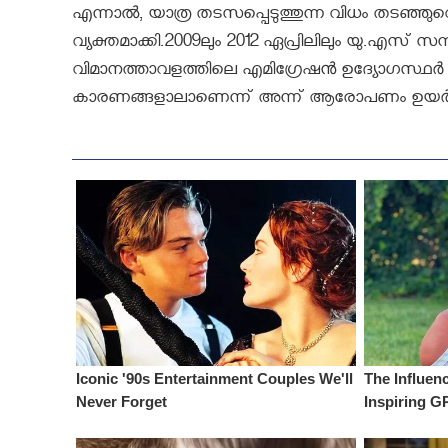
എന്നാൽ, യാത്ര തടസപ്പെടുത്തുന്ന വിധം തടഞ്ഞുവ
വ്യക്തമാക്കി.2009ലും 2012 ഏപ്രിലിലും യു.എസ് 
വിമാനത്താവളത്തിലെ എമിഗ്രേഷൻ ഉദ്യോഗസ്ഥർ രണ
കാരണങ്ങളാലാണെന്ന് അന്ന് ആരോപണം ഉയർന്നി