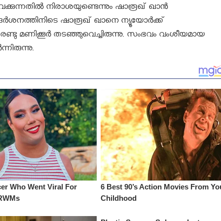
െക്കുന്നതിൽ നിരാശയുണ്ടെന്നും ഷാരൂഖ് ഖാൻ
സന്ദർശനത്തിനിടെ ഷാരൂഖ് ഖാനെ ന്യൂ‍യോർക്ക്
്ടു മണിക്കൂർ തടഞ്ഞുവെച്ചിരുന്നു. സംഭവം വംശീയമായ
രുന്നു.