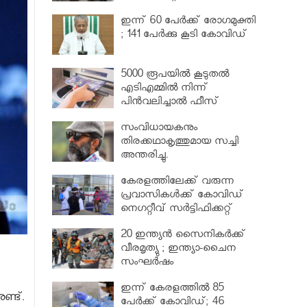
വര്‍ധിപ്പിച്ചു
ഇന്ന് 60 പേർക്ക് രോഗമുക്തി
; 141 പേര്‍ക്കു കൂടി കോവിഡ്
5000 രൂപയിൽ കൂടുതൽ
എടിഎമ്മിൽ നിന്ന്
പിൻവലിച്ചാൽ ഫീസ്
ഈടാക്കും..
സംവിധായകനും
തിരക്കഥാകൃത്തുമായ സച്ചി
അന്തരിച്ചു.
കേരളത്തിലേക്ക് വരുന്ന
പ്രവാസികള്‍ക്ക് കോവിഡ്
നെഗറ്റീവ് സര്‍ട്ടിഫിക്കറ്റ്
നിർബന്ധമാക്കാൻ മന്ത്രിസഭ
20 ഇന്ത്യൻ സൈനികർക്ക്
വീരമൃത്യു ; ഇന്ത്യാ-ചൈന
സംഘർഷം
ഇന്ന് കേരളത്തിൽ 85
്ട്.
പേർക്ക് കോവിഡ്; 46