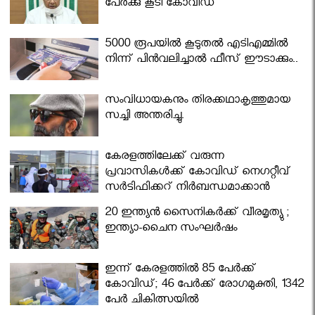
പേര്‍ക്കു കൂടി കോവിഡ്
5000 രൂപയിൽ കൂടുതൽ എടിഎമ്മിൽ
നിന്ന് പിൻവലിച്ചാൽ ഫീസ് ഈടാക്കും..
സംവിധായകനും തിരക്കഥാകൃത്തുമായ
സച്ചി അന്തരിച്ചു.
കേരളത്തിലേക്ക് വരുന്ന
പ്രവാസികള്‍ക്ക് കോവിഡ് നെഗറ്റീവ്
സര്‍ട്ടിഫിക്കറ്റ് നിർബന്ധമാക്കാൻ
മന്ത്രിസഭ
20 ഇന്ത്യൻ സൈനികർക്ക് വീരമൃത്യു ;
ഇന്ത്യാ-ചൈന സംഘർഷം
ഇന്ന് കേരളത്തിൽ 85 പേർക്ക്
കോവിഡ്; 46 പേർക്ക് രോഗമുക്തി, 1342
പേർ ചികിത്സയിൽ