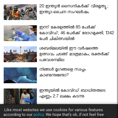
മന്ത്രിസഭ
20 ഇന്ത്യൻ സൈനികർക്ക് വീരമൃത്യു ;
ഇന്ത്യാ-ചൈന സംഘർഷം
ഇന്ന് കേരളത്തിൽ 85 പേർക്ക്
കോവിഡ്; 46 പേർക്ക് രോഗമുക്തി, 1342
പേർ ചികിത്സയിൽ
ശബരിമലയില്‍ ഈ വർഷത്തെ
ഉത്സവം ചടങ്ങ് മാത്രമാകും; ഭക്തർക്ക്
പ്രവേശനമില്ല
നിങ്ങള്‍ മൃഗങ്ങളെ സ്വപ്നം
കാണുന്നുണ്ടോ?
ഇന്ത്യയിൽ കോവിഡ് ബാധിതരുടെ
എണ്ണം 2.7 ലക്ഷം കടന്നു
Like most websites we use cookies for various features
according to our
policy.
We hope that’s ok, if not feel free
About Us
Career @ Nirbhayam
Categories
Contact