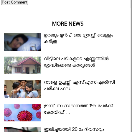
MORE NEWS
ഉറങ്ങും മുന്‍പ് ഒരു ഗ്ലാസ്സ് വെള്ളം
കുടിക്കൂ...
വീട്ടിലെ പടികളുടെ എണ്ണത്തിൽ
ശ്രദ്ധിക്കേണ്ട കാര്യങ്ങൾ
നാളെ ഉച്ചയ്ക്ക് എസ്എസ്എല്‍സി
പരീക്ഷ ഫലം
ഇന്ന് സംസ്ഥാനത്ത് 195 പേര്‍ക്ക്
കോവിഡ് ...
തുടർച്ചയായി 20-ാം ദിവസവും