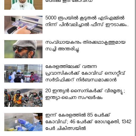
പേര്‍ക്കു കൂടി കോവിഡ്
5000 രൂപയിൽ കൂടുതൽ എടിഎമ്മിൽ
നിന്ന് പിൻവലിച്ചാൽ ഫീസ് ഈടാക്കും..
സംവിധായകനും തിരക്കഥാകൃത്തുമായ
സച്ചി അന്തരിച്ചു.
കേരളത്തിലേക്ക് വരുന്ന
പ്രവാസികള്‍ക്ക് കോവിഡ് നെഗറ്റീവ്
സര്‍ട്ടിഫിക്കറ്റ് നിർബന്ധമാക്കാൻ
മന്ത്രിസഭ
20 ഇന്ത്യൻ സൈനികർക്ക് വീരമൃത്യു ;
ഇന്ത്യാ-ചൈന സംഘർഷം
ഇന്ന് കേരളത്തിൽ 85 പേർക്ക്
കോവിഡ്; 46 പേർക്ക് രോഗമുക്തി, 1342
പേർ ചികിത്സയിൽ