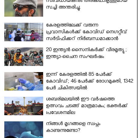
സംവിധായകനും തിരക്കഥാകൃത്തുമായ
സച്ചി അന്തരിച്ചു.
കേരളത്തിലേക്ക് വരുന്ന
പ്രവാസികള്‍ക്ക് കോവിഡ് നെഗറ്റീവ്
സര്‍ട്ടിഫിക്കറ്റ് നിർബന്ധമാക്കാൻ
മന്ത്രിസഭ
20 ഇന്ത്യൻ സൈനികർക്ക് വീരമൃത്യു ;
ഇന്ത്യാ-ചൈന സംഘർഷം
ഇന്ന് കേരളത്തിൽ 85 പേർക്ക്
കോവിഡ്; 46 പേർക്ക് രോഗമുക്തി, 1342
പേർ ചികിത്സയിൽ
ശബരിമലയില്‍ ഈ വർഷത്തെ
ഉത്സവം ചടങ്ങ് മാത്രമാകും; ഭക്തർക്ക്
പ്രവേശനമില്ല
നിങ്ങള്‍ മൃഗങ്ങളെ സ്വപ്നം
കാണുന്നുണ്ടോ?