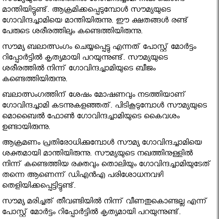
സൗമ്യയുടെ ശരീരത്തില്‍ ഗോവിന്ദച്ചാമി നഖം കൊണ്ട്
മാന്തിയിട്ടുണ്ട്. ആക്രമിക്കപ്പെടുമ്പോള്‍ സൗമ്യയുടെ
ഗോവിന്ദച്ചാമിയെ മാന്തിയിരുന്നു. ഈ ക്ഷതങ്ങള്‍ രണ്ട്
പേരുടെ ശരീരത്തിലും കണ്ടെത്തിയിരുന്നു.
സൗമ്യ ബലാത്സംഗം ചെയ്യപ്പെട്ടു എന്നത് പോസ്റ്റ് മോര്‍ട്ടം
റിപ്പോര്‍ട്ടില്‍ കൃത്യമായി പറയുന്നുണ്ട്. സൗമ്യയുടെ
ശരീരത്തില്‍ നിന്ന് ഗോവിന്ദച്ചാമിയുടെ ബീജം
കണ്ടെത്തിയിരുന്നു.
ബലാത്സംഗത്തിന് ശേഷം മോഷണവും നടത്തിയാണ്
ഗോവിന്ദച്ചാമി കടന്നുകളഞ്ഞത്. പിടികൂടുമ്പോള്‍ സൗമ്യയുടെ
മൊബൈല്‍ ഫോണ്‍ ഗോവിന്ദച്ചാമിയുടെ കൈവശം
ഉണ്ടായിരുന്നു.
ആക്രമണം പ്രതിരോധിക്കുമ്പോള്‍ സൗമ്യ ഗോവിന്ദച്ചാമിയെ
ശക്തമായി മാന്തിയിരുന്നു. സൗമ്യയുടെ നഖത്തിനുള്ളില്‍
നിന്ന് കണ്ടെത്തിയ രക്തവും തൊലിയും ഗോവിന്ദച്ചാമിയുടേത്
തന്നെ ആണെന്ന് ഡിഎന്‍എ പരിശോധനവഴി
തെളിയിക്കപ്പെട്ടിട്ടുണ്ട്.
സൗമ്യ മരിച്ചത് തീവണ്ടിയില്‍ നിന്ന് വീണതുകൊണ്ടല്ല എന്ന്
പോസ്റ്റ് മോര്‍ട്ടം റിപ്പോര്‍ട്ടില്‍ കൃത്യമായി പറയുന്നുണ്ട്.