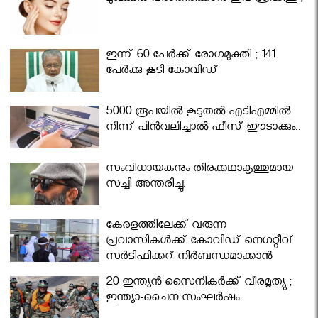
ഇന്ന് 60 പേർക്ക് രോഗമുക്തി ; 141
പേര്‍ക്കു കൂടി കോവിഡ്
5000 രൂപയിൽ കൂടുതൽ എടിഎമ്മിൽ
നിന്ന് പിൻവലിച്ചാൽ ഫീസ് ഈടാക്കും..
സംവിധായകനും തിരക്കഥാകൃത്തുമായ
സച്ചി അന്തരിച്ചു.
കേരളത്തിലേക്ക് വരുന്ന
പ്രവാസികള്‍ക്ക് കോവിഡ് നെഗറ്റീവ്
സര്‍ട്ടിഫിക്കറ്റ് നിർബന്ധമാക്കാൻ
മന്ത്രിസഭ
20 ഇന്ത്യൻ സൈനികർക്ക് വീരമൃത്യു ;
ഇന്ത്യാ-ചൈന സംഘർഷം