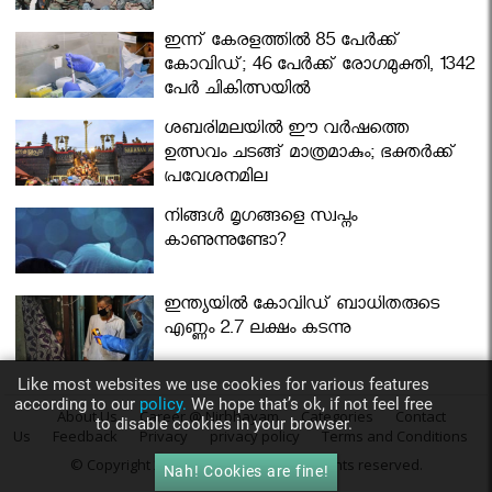
ഇന്ന് കേരളത്തിൽ 85 പേർക്ക്
കോവിഡ്; 46 പേർക്ക് രോഗമുക്തി, 1342
പേർ ചികിത്സയിൽ
ശബരിമലയില്‍ ഈ വർഷത്തെ
ഉത്സവം ചടങ്ങ് മാത്രമാകും; ഭക്തർക്ക്
പ്രവേശനമില്ല
നിങ്ങള്‍ മൃഗങ്ങളെ സ്വപ്നം
കാണുന്നുണ്ടോ?
ഇന്ത്യയിൽ കോവിഡ് ബാധിതരുടെ
എണ്ണം 2.7 ലക്ഷം കടന്നു
Like most websites we use cookies for various features
according to our
policy.
We hope that’s ok, if not feel free
About Us
Career @ Nirbhayam
Categories
Contact
to disable cookies in your browser.
Us
Feedback
Privacy
privacy policy
Terms and Conditions
© Copyright 2016
Nirbhayam.com
. All rights reserved.
Nah! Cookies are fine!