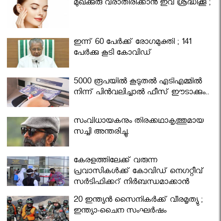
മുഖക്കുരു വരാതിരിക്കാന്‍ ഇവ ശ്രദ്ധിക്കൂ ;
ഇന്ന് 60 പേർക്ക് രോഗമുക്തി ; 141
പേര്‍ക്കു കൂടി കോവിഡ്
5000 രൂപയിൽ കൂടുതൽ എടിഎമ്മിൽ
നിന്ന് പിൻവലിച്ചാൽ ഫീസ് ഈടാക്കും..
സംവിധായകനും തിരക്കഥാകൃത്തുമായ
സച്ചി അന്തരിച്ചു.
കേരളത്തിലേക്ക് വരുന്ന
പ്രവാസികള്‍ക്ക് കോവിഡ് നെഗറ്റീവ്
സര്‍ട്ടിഫിക്കറ്റ് നിർബന്ധമാക്കാൻ
മന്ത്രിസഭ
20 ഇന്ത്യൻ സൈനികർക്ക് വീരമൃത്യു ;
ഇന്ത്യാ-ചൈന സംഘർഷം