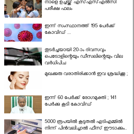
നാളെ ഉച്ചയ്ക്ക് എസ്എസ്എല്‍സി
പരീക്ഷ ഫലം
ഇന്ന് സംസ്ഥാനത്ത് 195 പേര്‍ക്ക്
കോവിഡ് ...
തുടർച്ചയായി 20-ാം ദിവസവും
പെട്രോളിന്റെയും ഡീസലിന്റെയും വില
വര്‍ധിപ്പിച്ചു
മുഖക്കുരു വരാതിരിക്കാന്‍ ഇവ ശ്രദ്ധിക്കൂ ;
ഇന്ന് 60 പേർക്ക് രോഗമുക്തി ; 141
പേര്‍ക്കു കൂടി കോവിഡ്
5000 രൂപയിൽ കൂടുതൽ എടിഎമ്മിൽ
നിന്ന് പിൻവലിച്ചാൽ ഫീസ് ഈടാക്കും..