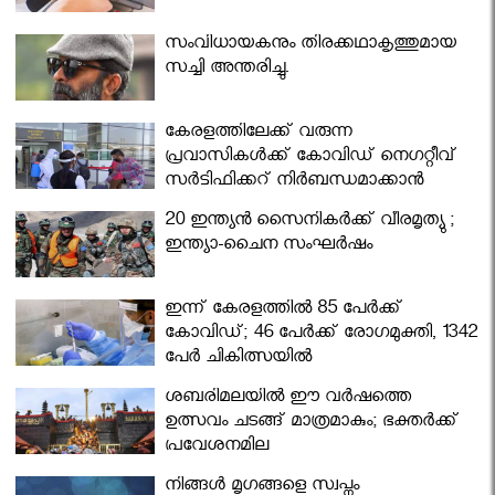
സംവിധായകനും തിരക്കഥാകൃത്തുമായ
സച്ചി അന്തരിച്ചു.
കേരളത്തിലേക്ക് വരുന്ന
പ്രവാസികള്‍ക്ക് കോവിഡ് നെഗറ്റീവ്
സര്‍ട്ടിഫിക്കറ്റ് നിർബന്ധമാക്കാൻ
മന്ത്രിസഭ
20 ഇന്ത്യൻ സൈനികർക്ക് വീരമൃത്യു ;
ഇന്ത്യാ-ചൈന സംഘർഷം
ഇന്ന് കേരളത്തിൽ 85 പേർക്ക്
കോവിഡ്; 46 പേർക്ക് രോഗമുക്തി, 1342
പേർ ചികിത്സയിൽ
ശബരിമലയില്‍ ഈ വർഷത്തെ
ഉത്സവം ചടങ്ങ് മാത്രമാകും; ഭക്തർക്ക്
പ്രവേശനമില്ല
നിങ്ങള്‍ മൃഗങ്ങളെ സ്വപ്നം