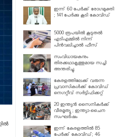
വര്‍ധിപ്പിച്ചു
ഇന്ന് 60 പേർക്ക് രോഗമുക്തി
; 141 പേര്‍ക്കു കൂടി കോവിഡ്
5000 രൂപയിൽ കൂടുതൽ
എടിഎമ്മിൽ നിന്ന്
പിൻവലിച്ചാൽ ഫീസ്
ഈടാക്കും..
സംവിധായകനും
തിരക്കഥാകൃത്തുമായ സച്ചി
അന്തരിച്ചു.
കേരളത്തിലേക്ക് വരുന്ന
പ്രവാസികള്‍ക്ക് കോവിഡ്
നെഗറ്റീവ് സര്‍ട്ടിഫിക്കറ്റ്
നിർബന്ധമാക്കാൻ മന്ത്രിസഭ
20 ഇന്ത്യൻ സൈനികർക്ക്
വീരമൃത്യു ; ഇന്ത്യാ-ചൈന
സംഘർഷം
ളിൽ
ഇന്ന് കേരളത്തിൽ 85
പേർക്ക് കോവിഡ്; 46