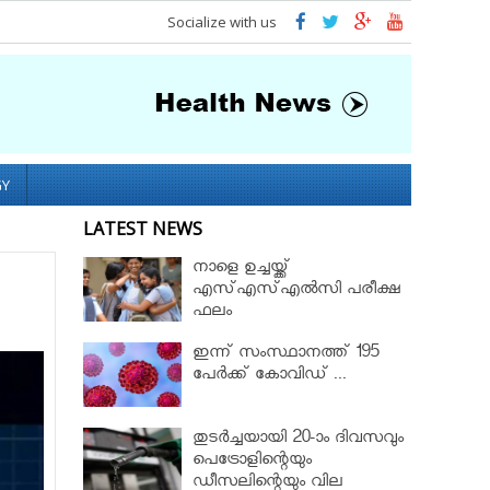
Socialize with us
GY
LATEST NEWS
നാളെ ഉച്ചയ്ക്ക്
എസ്എസ്എല്‍സി പരീക്ഷ
ഫലം
ഇന്ന് സംസ്ഥാനത്ത് 195
പേര്‍ക്ക് കോവിഡ് ...
തുടർച്ചയായി 20-ാം ദിവസവും
പെട്രോളിന്റെയും
ഡീസലിന്റെയും വില