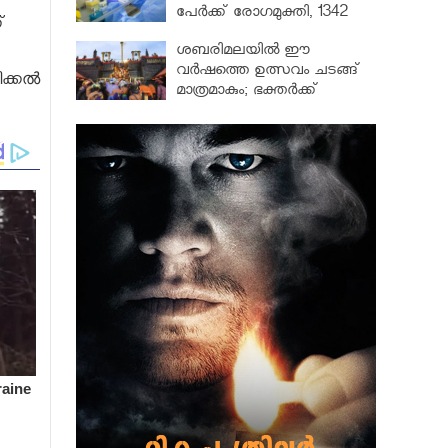
പേർക്ക് രോഗമുക്തി, 1342
്
പേർ ചികിത്സയിൽ
ശബരിമലയില്‍ ഈ
വർഷത്തെ ഉത്സവം ചടങ്ങ്
ിക്കൽ
മാത്രമാകും; ഭക്തർക്ക്
പ്രവേശനമില്ല