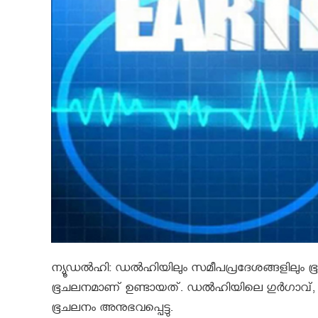
ന്യൂഡല്‍ഹി: ഡല്‍ഹിയിലും സമീപപ്രദേശങ്ങളിലും ഭൂച
ഭൂചലനമാണ് ഉണ്ടായത്. ഡൽഹിയിലെ ഗുർഗാവ്,
ഭൂചലനം അനുഭവപ്പെട്ടു.