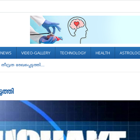
L NEWS
VIDEO-GALLERY
TECHNOLOGY
HEALTH
ASTROLO
്രത രേഖപ്പെടുത്തി....
ുത്തി