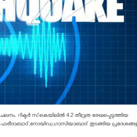
ലനം. റിക്ടര്‍ സ്‌കെയിലില്‍ 4.2 തീവ്രത രേഖപ്പെടുത്തിയ
 ഫരീദാബാദ്,നോയിഡ,ഗാസിയാബാദ് തുടങ്ങിയ പ്രദേശങ്ങ