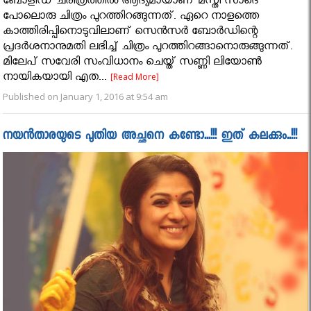
ബോളിഡ് ചരിത്രത്തില്‍ ആദ്യമായാണ് മസ്തി സാദെ
പോലൊരു ചിത്രം പുറത്തിറങ്ങുന്നത്. ഏറെ നാളത്തെ
കാത്തിരിപ്പിനൊടുവിലാണ് സെന്‍സര്‍ ബോര്‍ഡിന്റെ
പ്രദര്‍ശനാനുമതി ലഭിച്ച് ചിത്രം പുറത്തിറങ്ങാനൊരുങ്ങുന്നത്.
മിലേപ് സവേരി സംവിധാനം ചെയ്ത് സണ്ണി ലിയോണ്‍
നായികയായി എത...
[Read More]
Published on January 1, 2016 at 9:54 am
നയന്‍താരയുടെ പുതിയ അച്ഛനെ കണ്ടോ...!!! ഇത് കലക്കും..!!!