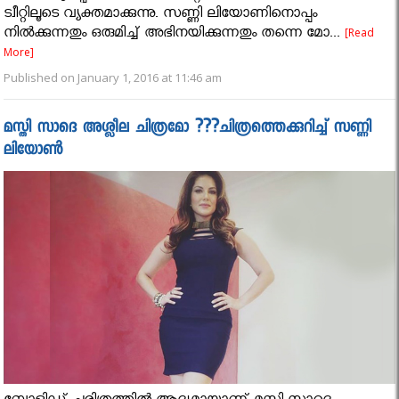
ട്വീറ്റിലൂടെ വ്യക്തമാക്കുന്നു. സണ്ണി ലിയോണിനൊപ്പം
നില്‍ക്കുന്നതും ഒരുമിച്ച് അഭിനയിക്കുന്നതും തന്നെ മോ...
[Read
More]
Published on January 1, 2016 at 11:46 am
മസ്തി സാദെ അശ്ലീല ചിത്രമോ ???ചിത്രത്തെക്കുറിച്ച് സണ്ണി
ലിയോണ്‍