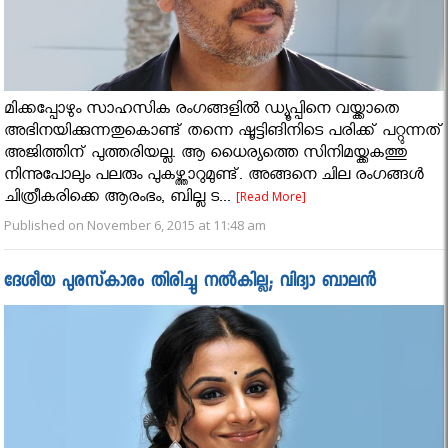
മിക്കപ്പോഴും സാഹസിക രംഗങ്ങളില്‍ ഡ്യൂപ്പിനെ വയ്ക്കാതെ
അഭിനയിക്കുന്നതുകൊണ്ട് തന്നെ ഷൂട്ടിങിനിടെ പരിക്ക് പറ്റുന്നത്
അജിത്തിന് പുത്തരിയല്ല. ആ ധൈര്യത്തെ സിനിമയ്ക്കകത്തു
നിന്നുപോലും പലരും പുകഴ്ത്താറുമുണ്ട്. അങ്ങനെ ചില രംഗങ്ങള്‍
ചിത്രീകരിക്കെ ആരംഭം, ബില്ല ട...
[Read More]
Published on November 6, 2015 at 11:48 am
ദേശീയ പുരസ്‌കാരം തിരിച്ചു നല്‍കില്ല; വിദ്യാ ബാലന്‍