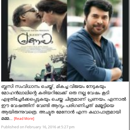
ബ്ലസി സംവിധാനം ചെയ്ത്, മികച്ച വിജയം നേടുകയും
മോഹന്‍ലാലിന്റെ കരിയറിലേക്ക് ഒരു നല്ല വേഷം കൂടി
എഴുതിച്ചേർക്കപ്പെടുകയും ചെയ്ത ചിത്രമാണ് പ്രണയം. എന്നാൽ
ഈ വേഷത്തിന് വേണ്ടി ആദ്യം പരിഗണിച്ചത് മമ്മൂട്ടിയെ
ആയിരുന്നുവത്രെ. അച്യുത മേനോൻ എന്ന കഥാപാത്രമായി
മമ്മ...
[Read More]
Published on February 16, 2016 at 5:27 pm