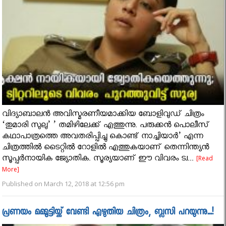
വിദ്യാബാലന്‍ അവിസ്മരണീയമാക്കിയ ബോളിവുഡ് ചിത്രം
‘തുമാരി സുലു’ ’ തമിഴിലേക്ക് എത്തുന്നു. പരുക്ക‌ൻ പൊലീസ്
കഥാപാത്രത്തെ അവതരിപ്പിച്ചു കൊണ്ട് നാച്ചിയാർ’ എന്ന
ചിത്രത്തിൽ ടൈറ്റിൽ റോളിൽ എത്തുകയാണ് തെന്നിന്ത്യൻ
സൂപ്പർനായിക ജ്യോതിക. സൂര്യയാണ് ഈ വിവരം ട്വ...
[Read
More]
Published on March 12, 2018 at 12:56 pm
പ്രണയം മമ്മൂട്ടിയ്ക്ക് വേണ്ടി എഴുതിയ ചിത്രം, ബ്ലസി പറയുന്നു...!