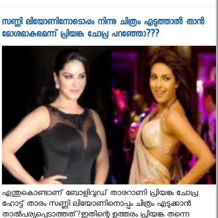
സണ്ണി ലിയോണിനോടൊപ്പം നിന്നു ചിത്രം എടുത്താല്‍ താന്‍
മോശമാകുമെന്ന് പ്രിയങ്ക ചോപ്ര പറഞ്ഞോ???
എന്തുകൊണ്ടാണ് ബോളിവുഡ് താരറാണി പ്രിയങ്ക ചോപ്ര
ഹോട്ട് താരം സണ്ണി ലിയോണിനൊപ്പം ചിത്രം എടുക്കാന്‍
താല്‍പര്യപ്പെടാത്തത്?ഇതിന്റെ ഉത്തരം പ്രിയങ്ക തന്നെ