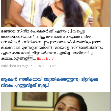
മലയാള സിനിമ പ്രേക്ഷകർക്ക് എന്നും പ്രീയപ്പെട്ട
താരജോഡിയാണ് ബിജു മേനോൻ സംയുക്ത വർമ്മ
ദമ്പതികൾ. സിനിമാക്കപ്പുറം ഇരുവരും ജീവിതത്തിലും ഇതേ
മികവോടെ മുന്നേറുന്നവരാണ്. മലയാള സിനിമയിൽനിന്നും
ഏറെ കാലമായി വിട്ടുനിൽക്കുന്ന എങ്കിലും അഭിനയിച്ച
കഥാപാത്രങ്ങള്...
[Read More]
Published on May 16, 2018 at 1:01 pm
ആക്ഷൻ നായികയായി ജ്യോതികയെത്തുന്നു; ട്വിറ്ററിലൂടെ
വിവരം പുറത്തുവിട്ടത് സൂര്യ..!!