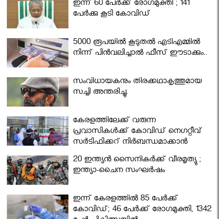
ഇന്ന് 60 പേർക്ക് രോഗമുക്തി ; 141
പേര്‍ക്കു കൂടി കോവിഡ്
5000 രൂപയിൽ കൂടുതൽ എടിഎമ്മിൽ
നിന്ന് പിൻവലിച്ചാൽ ഫീസ് ഈടാക്കും..
സംവിധായകനും തിരക്കഥാകൃത്തുമായ
സച്ചി അന്തരിച്ചു.
കേരളത്തിലേക്ക് വരുന്ന
പ്രവാസികള്‍ക്ക് കോവിഡ് നെഗറ്റീവ്
സര്‍ട്ടിഫിക്കറ്റ് നിർബന്ധമാക്കാൻ
മന്ത്രിസഭ
20 ഇന്ത്യൻ സൈനികർക്ക് വീരമൃത്യു ;
ഇന്ത്യാ-ചൈന സംഘർഷം
ഇന്ന് കേരളത്തിൽ 85 പേർക്ക്
കോവിഡ്; 46 പേർക്ക് രോഗമുക്തി, 1342