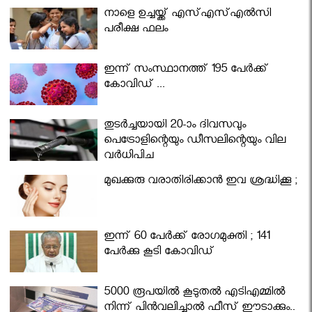
നാളെ ഉച്ചയ്ക്ക് എസ്എസ്എല്‍സി
പരീക്ഷ ഫലം
ഇന്ന് സംസ്ഥാനത്ത് 195 പേര്‍ക്ക്
കോവിഡ് ...
തുടർച്ചയായി 20-ാം ദിവസവും
പെട്രോളിന്റെയും ഡീസലിന്റെയും വില
വര്‍ധിപ്പിച്ചു
മുഖക്കുരു വരാതിരിക്കാന്‍ ഇവ ശ്രദ്ധിക്കൂ ;
ഇന്ന് 60 പേർക്ക് രോഗമുക്തി ; 141
പേര്‍ക്കു കൂടി കോവിഡ്
5000 രൂപയിൽ കൂടുതൽ എടിഎമ്മിൽ
നിന്ന് പിൻവലിച്ചാൽ ഫീസ് ഈടാക്കും..