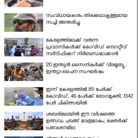
സംവിധായകനും തിരക്കഥാകൃത്തുമായ
സച്ചി അന്തരിച്ചു.
കേരളത്തിലേക്ക് വരുന്ന
പ്രവാസികള്‍ക്ക് കോവിഡ് നെഗറ്റീവ്
സര്‍ട്ടിഫിക്കറ്റ് നിർബന്ധമാക്കാൻ
മന്ത്രിസഭ
20 ഇന്ത്യൻ സൈനികർക്ക് വീരമൃത്യു ;
ഇന്ത്യാ-ചൈന സംഘർഷം
ഇന്ന് കേരളത്തിൽ 85 പേർക്ക്
കോവിഡ്; 46 പേർക്ക് രോഗമുക്തി, 1342
പേർ ചികിത്സയിൽ
ശബരിമലയില്‍ ഈ വർഷത്തെ
ഉത്സവം ചടങ്ങ് മാത്രമാകും; ഭക്തർക്ക്
പ്രവേശനമില്ല