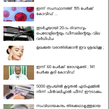
ഇന്ന് സംസ്ഥാനത്ത് 195 പേര്‍ക്ക്
കോവിഡ് ...
തുടർച്ചയായി 20-ാം ദിവസവും
പെട്രോളിന്റെയും ഡീസലിന്റെയും വില
വര്‍ധിപ്പിച്ചു
മുഖക്കുരു വരാതിരിക്കാന്‍ ഇവ ശ്രദ്ധിക്കൂ ;
ഇന്ന് 60 പേർക്ക് രോഗമുക്തി ; 141
പേര്‍ക്കു കൂടി കോവിഡ്
5000 രൂപയിൽ കൂടുതൽ എടിഎമ്മിൽ
നിന്ന് പിൻവലിച്ചാൽ ഫീസ് ഈടാക്കും..
സംവിധായകനും തിരക്കഥാകൃത്തുമായ