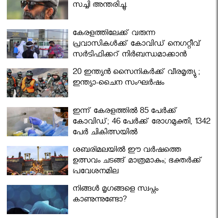
സച്ചി അന്തരിച്ചു.
കേരളത്തിലേക്ക് വരുന്ന
പ്രവാസികള്‍ക്ക് കോവിഡ് നെഗറ്റീവ്
സര്‍ട്ടിഫിക്കറ്റ് നിർബന്ധമാക്കാൻ
മന്ത്രിസഭ
20 ഇന്ത്യൻ സൈനികർക്ക് വീരമൃത്യു ;
ഇന്ത്യാ-ചൈന സംഘർഷം
ഇന്ന് കേരളത്തിൽ 85 പേർക്ക്
കോവിഡ്; 46 പേർക്ക് രോഗമുക്തി, 1342
പേർ ചികിത്സയിൽ
ശബരിമലയില്‍ ഈ വർഷത്തെ
ഉത്സവം ചടങ്ങ് മാത്രമാകും; ഭക്തർക്ക്
പ്രവേശനമില്ല
നിങ്ങള്‍ മൃഗങ്ങളെ സ്വപ്നം
കാണുന്നുണ്ടോ?