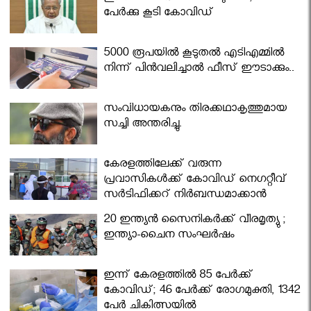
പേര്‍ക്കു കൂടി കോവിഡ്
5000 രൂപയിൽ കൂടുതൽ എടിഎമ്മിൽ
നിന്ന് പിൻവലിച്ചാൽ ഫീസ് ഈടാക്കും..
സംവിധായകനും തിരക്കഥാകൃത്തുമായ
സച്ചി അന്തരിച്ചു.
കേരളത്തിലേക്ക് വരുന്ന
പ്രവാസികള്‍ക്ക് കോവിഡ് നെഗറ്റീവ്
സര്‍ട്ടിഫിക്കറ്റ് നിർബന്ധമാക്കാൻ
മന്ത്രിസഭ
20 ഇന്ത്യൻ സൈനികർക്ക് വീരമൃത്യു ;
ഇന്ത്യാ-ചൈന സംഘർഷം
ഇന്ന് കേരളത്തിൽ 85 പേർക്ക്
കോവിഡ്; 46 പേർക്ക് രോഗമുക്തി, 1342
പേർ ചികിത്സയിൽ