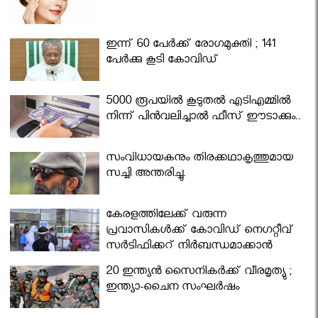
ഇന്ന് 60 പേർക്ക് രോഗമുക്തി ; 141
പേര്‍ക്കു കൂടി കോവിഡ്
5000 രൂപയിൽ കൂടുതൽ എടിഎമ്മിൽ
നിന്ന് പിൻവലിച്ചാൽ ഫീസ് ഈടാക്കും..
സംവിധായകനും തിരക്കഥാകൃത്തുമായ
സച്ചി അന്തരിച്ചു.
കേരളത്തിലേക്ക് വരുന്ന
പ്രവാസികള്‍ക്ക് കോവിഡ് നെഗറ്റീവ്
സര്‍ട്ടിഫിക്കറ്റ് നിർബന്ധമാക്കാൻ
മന്ത്രിസഭ
20 ഇന്ത്യൻ സൈനികർക്ക് വീരമൃത്യു ;
ഇന്ത്യാ-ചൈന സംഘർഷം