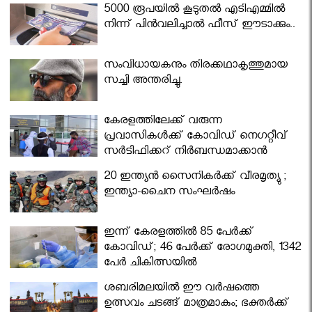
5000 രൂപയിൽ കൂടുതൽ എടിഎമ്മിൽ
നിന്ന് പിൻവലിച്ചാൽ ഫീസ് ഈടാക്കും..
സംവിധായകനും തിരക്കഥാകൃത്തുമായ
സച്ചി അന്തരിച്ചു.
കേരളത്തിലേക്ക് വരുന്ന
പ്രവാസികള്‍ക്ക് കോവിഡ് നെഗറ്റീവ്
സര്‍ട്ടിഫിക്കറ്റ് നിർബന്ധമാക്കാൻ
മന്ത്രിസഭ
20 ഇന്ത്യൻ സൈനികർക്ക് വീരമൃത്യു ;
ഇന്ത്യാ-ചൈന സംഘർഷം
ഇന്ന് കേരളത്തിൽ 85 പേർക്ക്
കോവിഡ്; 46 പേർക്ക് രോഗമുക്തി, 1342
പേർ ചികിത്സയിൽ
ശബരിമലയില്‍ ഈ വർഷത്തെ
ഉത്സവം ചടങ്ങ് മാത്രമാകും; ഭക്തർക്ക്